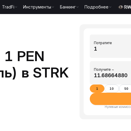
TradFi
Инструменты
Банкинг
Подробнее
Потратите
 1 PEN
ль) в STRK
Получите ~
1
10
50
Нулевые комисси