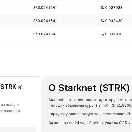
S/.0.024164
S/.0.027928
S/.0.024164
S/.0.033430
S/.0.024164
S/.0.082930
О Starknet (STRK)
 STRK к
Starknet — это криптовалюта, которую можно 
K на любую
Текущий обменный курс: 1 STRK = S/.11.686
егодняшним
Циркулирующее предложение составляет 7B
За последние 24 часа Starknet упал на 0.95%.