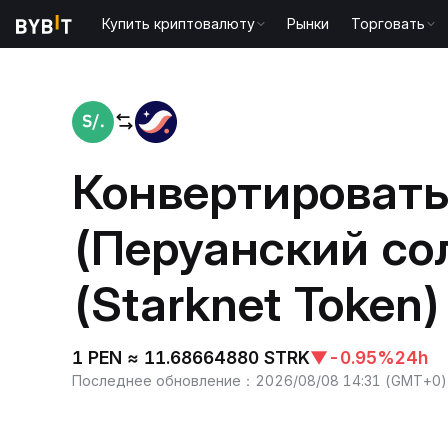
Купить криптовалюту
Рынки
Торговать
Главная
PEN to STRK
Конвертировать
(Перуанский со
(Starknet Token)
1 PEN ≈ 11.68664880 STRK
▼
-0.95%
24h
Последнее обновление
：
2026/08/08 14:31
(
GMT+0
)