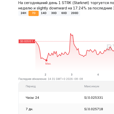
На сегодняшний день 1 STRK (Starknet) торгуется п
неделю и slightly downward на 17.24% за последние 
24H
7D
14D
30D
60D
200D
Последнее обновление: 14:31 GMT+0 2026-08-08
Период
Максимум
Часы: 24
S/.0.025331
7 дн.
S/.0.025718