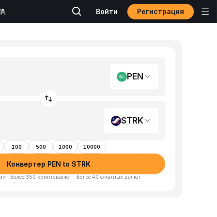
Регистрация
Войти
PEN
STRK
100
500
1000
10000
Конвертер PEN to STRK
и · Более 350 криптовалют · Более 40 фиатных валют