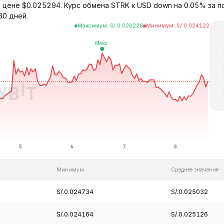
о цене $0.025294. Курс обмена STRK к USD down на 0.05% за п
30 дней.
Максимум
:
S/.
0.026228
Минимум
:
S/.
0.024122
Минимум
Среднее значение
S/.0.024734
S/.0.025032
S/.0.024164
S/.0.025126