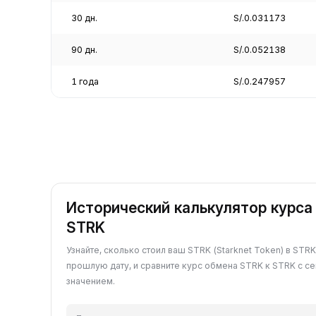
30 дн.
S/.0.031173
90 дн.
S/.0.052138
1 года
S/.0.247957
Исторический калькулятор курса
STRK
Узнайте, сколько стоил ваш STRK (Starknet Token) в STR
прошлую дату, и сравните курс обмена STRK к STRK с с
значением.