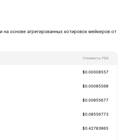
и на основе агрегированных котировок мейкеров от
Стоимость PEN
$0.00008557
$0.00085568
$0.00855677
$0.08556773
$0.42783865