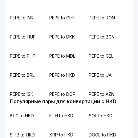
PEPE to INR
PEPE to CHF
PEPE to RON
PEPE to HUF
PEPE to DKK
PEPE to BGN
PEPE to PHP
PEPE to MDL
PEPE to GEL
PEPE to BRL
PEPE to HKD
PEPE to UAH
PEPE to ISK
PEPE to DOP
PEPE to AZN
Популярные пары для конвертации с HKD
BTC to HKD
ETH to HKD
SOL to HKD
SHIB to HKD
XRP to HKD
DOGE to HKD