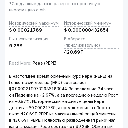
*Следующие данные раскрывают рыночную
информацию о eth
Исторический максимум
Исторический минимум
$
0.00021789
$
0.000000432854
Рын. капитализация
В обороте
(приблизительно)
9.26B
420.69T
Read More
:
Pepe (PEPE)
В настоящее время обменный курс Pepe (PEPE) на
Гонконгский доллар (HKD) составляет
$0.00002199732986189044. За последние 24 часа
он Падение на -2.67%, а за последнюю неделю Рост
на +0.97%. Исторический максимум цены Pepe
достигал $0.00021789, а предложение в обороте
было 420.69T PEPE из максимальной общей эмиссии
в 420.69T PEPE. Полностью разводненная рыночная
капитализация Pepe составляет $9.26B. Обменный