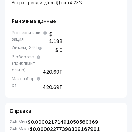
Вверх тренд и {{trend}} на +4.23%.
Рыночные данные
Рын. капитали
зация
1.18B
Объём, 24Ч
0
В обороте
(приблизит
ельно)
420.69T
Макс. обор
от
420.69T
Справка
24h Мин.
$
0.00002171491050560369
24h Макс.
$
0.00002277398309167901