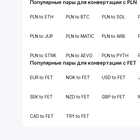
Популярные пары для конвертации с PLN
PLN to ETH
PLN to BTC
PLN to SOL
PLN to JUP
PLN to MATIC
PLN to ARB
PLN to STRK
PLN to AEVO
PLN to PYTH
Популярные пары для конвертации с FET
EUR to FET
NOK to FET
USD to FET
SEK to FET
NZD to FET
GBP to FET
CAD to FET
TRY to FET