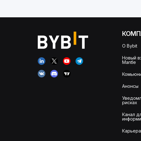
КОМП
О Bybit
Новый в
Mantle
Комьюни
Анонсы
Уведомл
рисках
Канал д
информи
Карьера