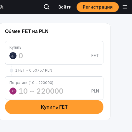
Регистрация
Войти
Обмен FET на PLN
Купить
FET
1 FET ≈ 0.50757 PLN
Потратить (10 ~ 220000)
PLN
zł
Купить FET