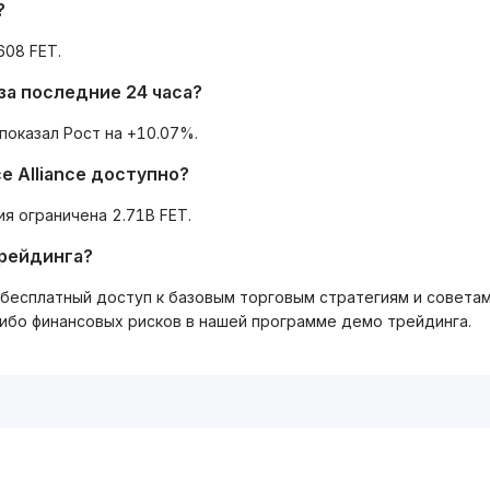
?
608 FET.
за последние 24 часа?
показал Рост на +10.07%.
nce Alliance доступно?
я ограничена 2.71B FET.
трейдинга?
ть бесплатный доступ к базовым торговым стратегиям и совета
либо финансовых рисков в нашей программе демо трейдинга.