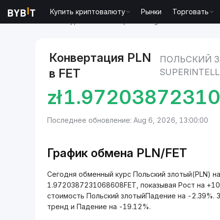
Купить криптовалюту
Рынки
Торговать
Рынки
Курс Artificial Superintelligence Alliance FET
Конвертация PLN
ПОЛЬСКИЙ З
в FET
SUPERINTELL
zł
1.9720387231
Последнее обновление: Aug 6, 2026, 13:00:00
График обмена PLN/FET
Сегодня обменный курс Польский злотый(PLN) на Art
1.9720387231068608FET, показывая Рост на +10
стоимость Польский злотыйПадение на -2.39%. З
тренд и Падение на -19.12%.