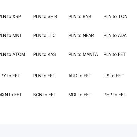
PLN to XRP
PLN to SHIB
PLN to BNB
PLN to TON
PLN to MNT
PLN to LTC
PLN to NEAR
PLN to ADA
PLN to ATOM
PLN to KAS
PLN to MANTA
PLN to FET
JPY to FET
PLN to FET
AUD to FET
ILS to FET
MXN to FET
BGN to FET
MDL to FET
PHP to FET