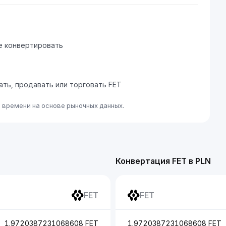
е конвертировать
пать, продавать или торговать FET
о времени на основе рыночных данных.
Конвертация FET в PLN
FET
FET
1.9720387231068608 FET
1.9720387231068608 FET