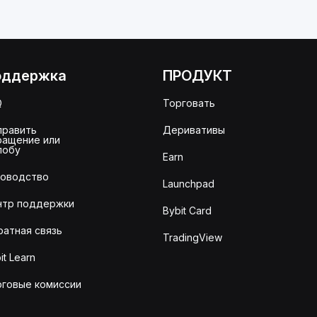
оддержка
ПРОДУКТ
Q
Торговать
править
Деривативы
ращение или
лобу
Earn
ководство
Launchpad
нтр поддержки
Bybit Card
ратная связь
TradingView
it Learn
рговые комиссии