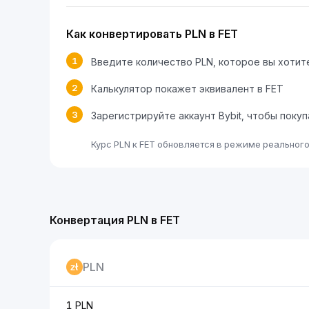
Как конвертировать PLN в FET
1
Введите количество PLN, которое вы хотит
2
Калькулятор покажет эквивалент в FET
3
Зарегистрируйте аккаунт Bybit, чтобы поку
Курс PLN к FET обновляется в режиме реальног
Конвертация PLN в FET
PLN
1 PLN