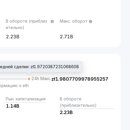
В обороте (приблиз
Макс. оборот
ительно)
2.23B
2.71B
едней сделки: zł1.9720387231068608
24h Макс.
zł
1.9807709978955257
рмацию о eth
Рын. капитализация
В обороте
(приблизительно)
1.14B
2.23B