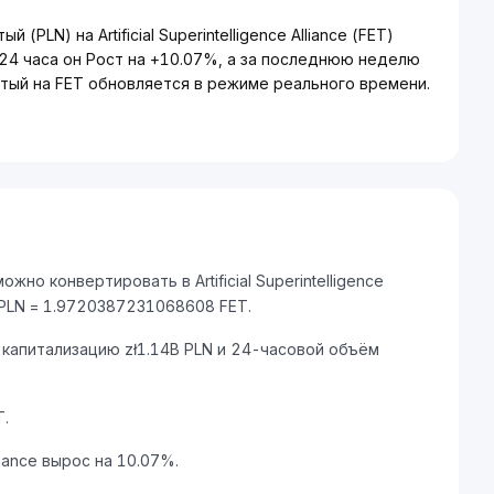
PLN) на Artificial Superintelligence Alliance (FET)
24 часа он Рост на +10.07%, а за последнюю неделю
тый на FET обновляется в режиме реального времени.
но конвертировать в Artificial Superintelligence
 1 PLN = 1.9720387231068608 FET.
ную капитализацию zł1.14B PLN и 24-часовой объём
.
lliance вырос на 10.07%.