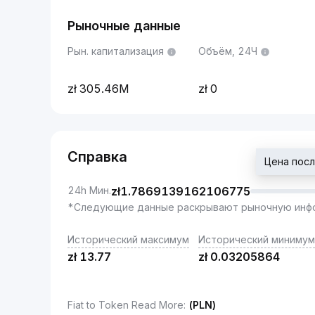
Рыночные данные
Рын. капитализация
Объём, 24Ч
305.46M
0
Справка
Цена посл
24h Мин.
zł
1.7869139162106775
*Следующие данные раскрывают рыночную инфо
Исторический максимум
Исторический минимум
zł
13.77
zł
0.03205864
Fiat to Token Read More
:
(PLN)