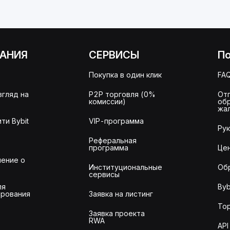
АНИЯ
СЕРВИСЫ
П
Покупка в один клик
FA
згляд на
P2P торговля (0%
От
комиссии)
об
жа
ти Bybit
VIP-программа
Ру
Реферальная
программа
Це
ение о
Институциональные
Об
сервисы
ля
Byb
рования
Заявка на листинг
То
Заявка проекта
RWA
API