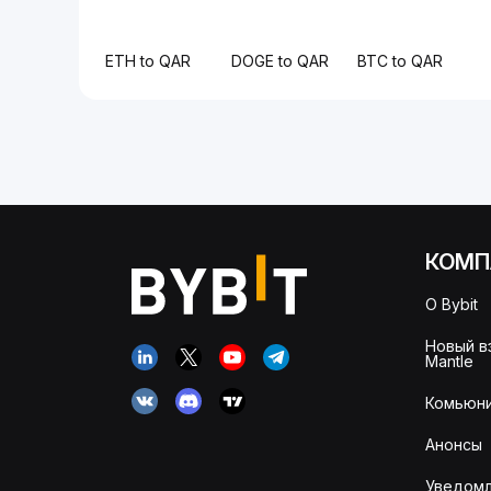
ETH to QAR
DOGE to QAR
BTC to QAR
КОМП
О Bybit
Новый в
Mantle
Комьюни
Анонсы
Уведомл