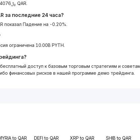
Сегодня 1 PYTH эквивалентен ﷼0.14261686426544076 QAR.
AR
за последние 24 часа?
R показал Падение на -0.20%.
?
сия ограничена 10.00B PYTH.
трейдинга?
ть бесплатный доступ к базовым торговым стратегиям и совета
либо финансовых рисков в нашей программе демо трейдинга.
MYRIA to QAR
DEFI to QAR
XRP to QAR
SHIB to QAR