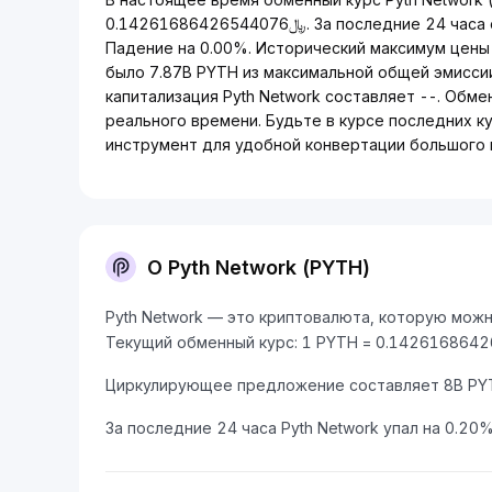
﷼0.14261686426544076. За последние 24 часа он Падение на -0.20%, а за последнюю неделю
Падение на 0.00%. Исторический максимум цены 
было 7.87B PYTH из максимальной общей эмисси
капитализация Pyth Network составляет --. Обме
реального времени. Будьте в курсе последних ку
инструмент для удобной конвертации большого 
О Pyth Network (PYTH)
Pyth Network — это криптовалюта, которую можно
Циркулирующее предложение составляет 8B PY
За последние 24 часа Pyth Network упал на 0.20%