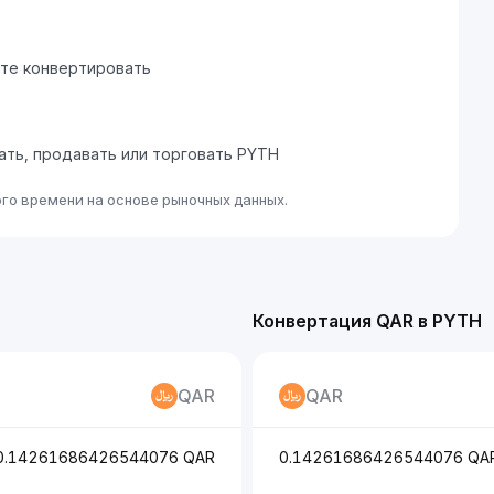
ите конвертировать
пать, продавать или торговать PYTH
го времени на основе рыночных данных.
Конвертация QAR в PYTH
QAR
QAR
0.14261686426544076 QAR
0.14261686426544076 QA