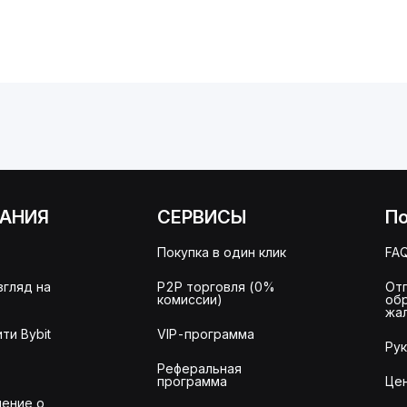
АНИЯ
СЕРВИСЫ
П
Покупка в один клик
FA
згляд на
P2P торговля (0%
От
комиссии)
об
жа
ти Bybit
VIP-программа
Ру
Реферальная
программа
Це
ение о