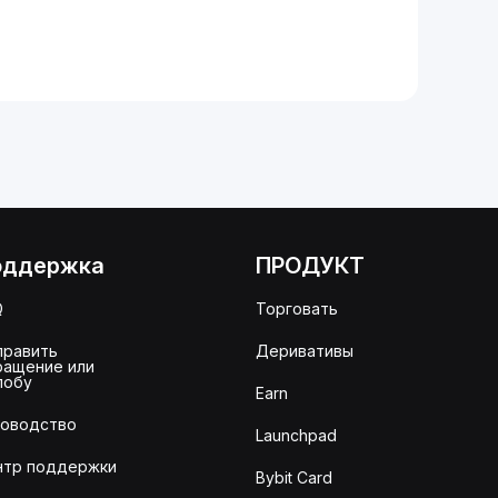
оддержка
ПРОДУКТ
Q
Торговать
править
Деривативы
ращение или
лобу
Earn
ководство
Launchpad
нтр поддержки
Bybit Card