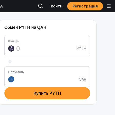
Регистрация
Войти
Обмен PYTH на QAR
Купить
PYTH
Потратить
QAR
﷼
Купить PYTH