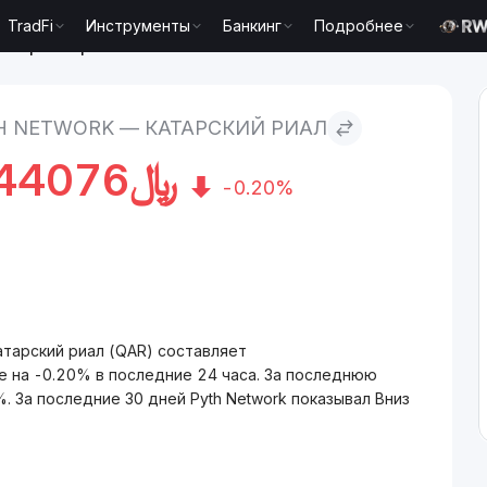
TradFi
Инструменты
Банкинг
Подробнее
 Катарский риал
H NETWORK — КАТАРСКИЙ РИАЛ
44076
﷼
-0.20%
атарский риал (QAR) составляет
. За последние 30 дней Pyth Network показывал Вниз