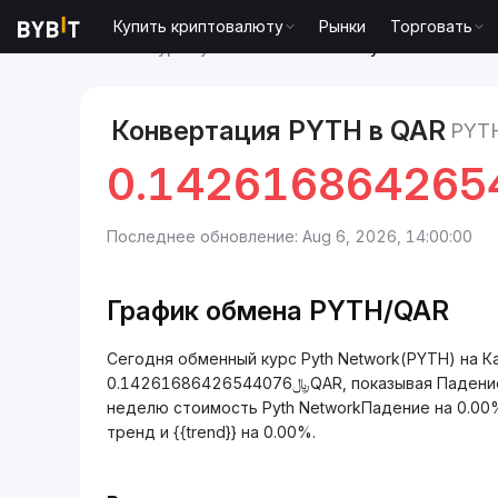
Купить криптовалюту
Рынки
Торговать
Рынки
Курс Pyth Network PYTH
Pyth Network to
Конвертация PYTH в QAR
PYT
0.142616864265
Последнее обновление: Aug 6, 2026, 14:00:00
График обмена PYTH/QAR
Сегодня обменный курс Pyth Network(PYTH) на К
﷼0.14261686426544076QAR, показывая Падение на -0.20% в последние 24 часа. За последнюю
неделю стоимость Pyth NetworkПадение на 0.00%
тренд и {{trend}} на 0.00%.