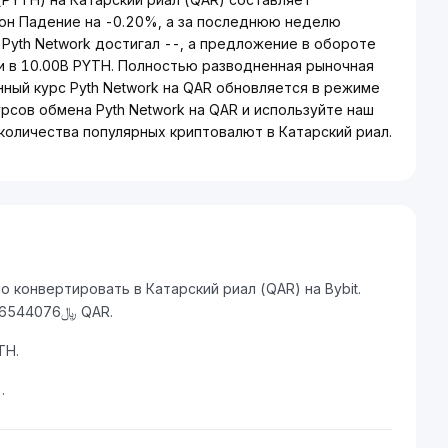
Pyth Network достигал --, а предложение в обороте
и в 10.00B PYTH. Полностью разводненная рыночная
нный курс Pyth Network на QAR обновляется в режиме
рсов обмена Pyth Network на QAR и используйте наш
количества популярных криптовалют в Катарский риал.
 конвертировать в Катарский риал (QAR) на Bybit.
Текущий обменный курс: 1 PYTH = ﷼0.14261686426544076 QAR.
TH.
.