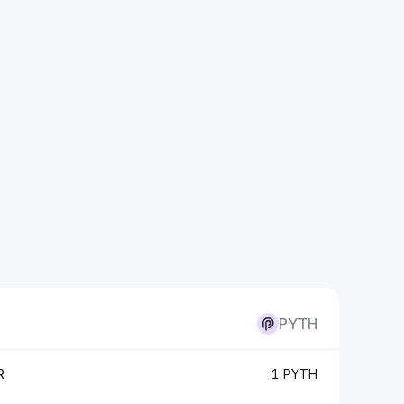
PYTH
R
1 PYTH