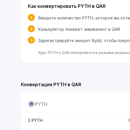
Как конвертировать PYTH в QAR
1
Введите количество PYTH, которое вы хот
2
Калькулятор покажет эквивалент в QAR
3
Зарегистрируйте аккаунт Bybit, чтобы поку
Курс PYTH к QAR обновляется в режиме реально
Конвертация PYTH в QAR
PYTH
1 PYTH