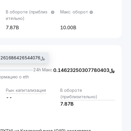
В обороте (приблиз
Макс. оборот
ительно)
7.87B
10.00B
Цена последней сделки: ﷼0.14261686426544076
24h Макс.
0.14623250307780403
﷼
рмацию о eth
Рын. капитализация
В обороте
(приблизительно)
--
7.87B
(PYTH) на Катарский риал (QAR) составляет