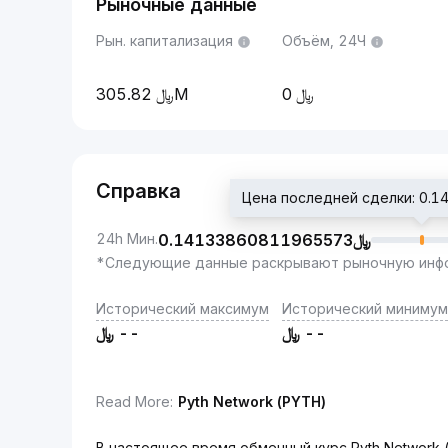
Рыночные данные
Рын. капитализация
Объём, 24Ч
305.82M
0
Справка
24h Мин.
0.14133860811965573
﷼
*Следующие данные раскрывают рыночную инфо
Исторический максимум
Исторический минимум
﷼
--
﷼
--
Read More
:
Pyth Network (PYTH)
В настоящее время обменный курс Pyth Network 