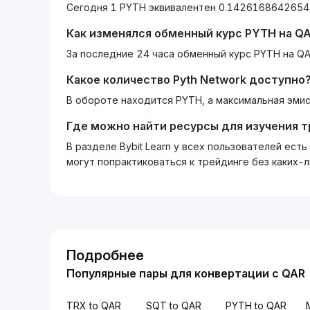
Как изменялся обменный курс
PYTH
на
Q
За последние 24 часа обменный курс PYTH на QA
Какое количество
Pyth Network
доступно
В обороте находится PYTH, а максимальная эмис
Где можно найти ресурсы для изучения 
В разделе Bybit Learn у всех пользователей ес
могут попрактиковаться к трейдинге без каких-
Подробнее
Популярные пары для конвертации с QAR
TRX to QAR
SQT to QAR
PYTH to QAR