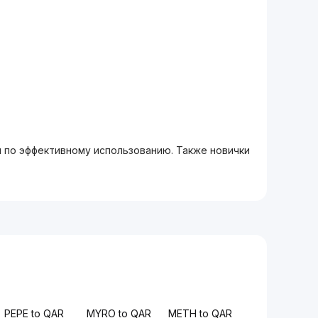
м по эффективному использованию. Также новички
PEPE to QAR
MYRO to QAR
METH to QAR