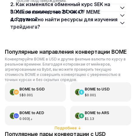
после подтверждения.
2. Как изменялся обменный курс SEK на
BOME за последние 24 часа?
3. Какое количество BOOK OF MEME
доступно?
4. Где можно найти ресурсы для изучения
трейдинга?
Популярные направления конвертации BOME
Конвертируйте BOME в USD и другие фиатные валюты по курсу в
реальном времени. Благодаря котировкам от мейкеров,
агрегированным на Bybit, вы можете проверить текущую
стоимость BOME и совершить конвертацию с уверенностью в
точных курсах и без скрытых спредов.
BOME
to
SGD
BOME
to
USD
S$0.001
$0.001
BOME
to
AED
BOME
to
ARS
د.إ0.003
$1.13
Подробнее
↓
Популярные пары конвертации с USD