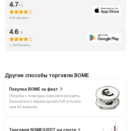
4.7
/ 5
47K Reviews
4.6
/ 5
1.4M Reviews
Другие способы торговли BOME
Покупка BOME за фиат
Покупка с помощью банковской карты,
банковского перевода или P2P в более
чем 60 валютах.
Торговля BOME/USDT на споте