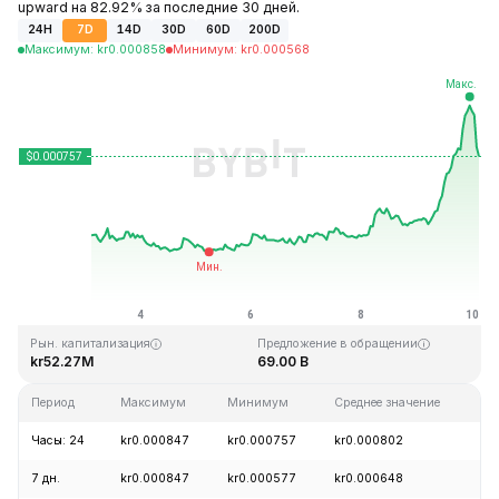
upward на 82.92% за последние 30 дней.
24H
7D
14D
30D
60D
200D
Максимум
:
kr
0.000858
Минимум
:
kr
0.000568
Последнее обновление: 02:33 GMT+0 2026-08-10
Исторический максимум
Исторический минимум
kr0.026889
kr0.000058
Рын. капитализация
Предложение в обращении
kr52.27M
69.00 B
Период
Максимум
Минимум
Среднее значение
Из
Часы: 24
kr0.000847
kr0.000757
kr0.000802
+
7 дн.
kr0.000847
kr0.000577
kr0.000648
+