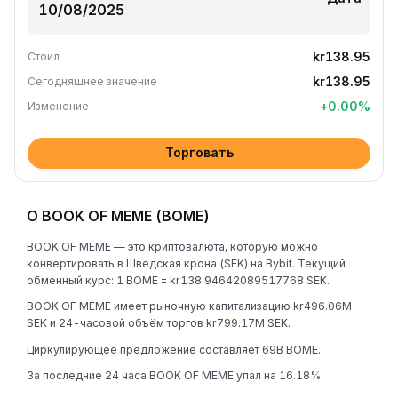
kr138.95
Стоил
kr138.95
Сегодняшнее значение
+
0.00
%
Изменение
Торговать
О BOOK OF MEME (BOME)
BOOK OF MEME — это криптовалюта, которую можно
конвертировать в Шведская крона (SEK) на Bybit. Текущий
обменный курс: 1 BOME = kr138.94642089517768 SEK.
BOOK OF MEME имеет рыночную капитализацию kr496.06M
SEK и 24-часовой объём торгов kr799.17M SEK.
Циркулирующее предложение составляет 69B BOME.
За последние 24 часа BOOK OF MEME упал на 16.18%.