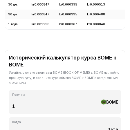
30 дн.
kr0.000847
kr0.000395
kr0.000513
+
90 дн.
kr0.000847
kr0.000395
kr0.000488
+
1 года
kr0.002298
kr0.000367
kr0.000840
-
Исторический калькулятор курса BOME к
BOME
Узнайте, сколько стоил ваш BOME (BOOK OF MEME) в BOME на любую
прошлую дату, и сравните курс обмена BOME к BOME с сегодняшним
значением.
Покупка
BOME
Когда
Дата