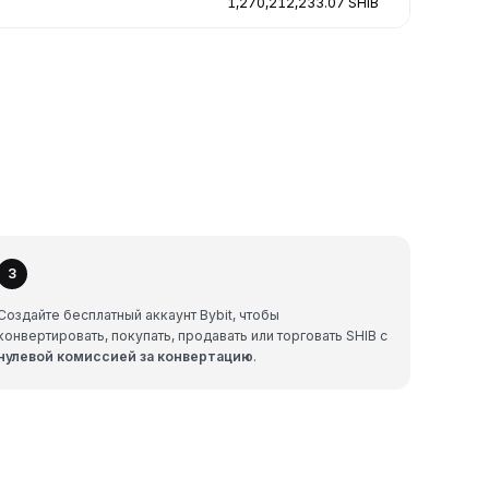
1,270,212,233.07 SHIB
3
Создайте бесплатный аккаунт Bybit, чтобы
конвертировать, покупать, продавать или торговать SHIB с
нулевой комиссией за конвертацию
.