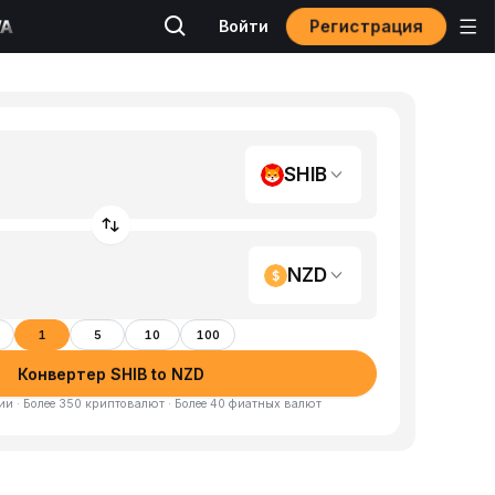
Регистрация
Войти
SHIB
NZD
1
5
10
100
Конвертер SHIB to NZD
и · Более 350 криптовалют · Более 40 фиатных валют