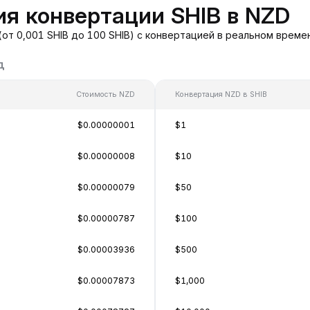
я конвертации SHIB в NZD
(от 0,001 SHIB до 100 SHIB) с конвертацией в реальном врем
д
Стоимость NZD
Конвертация NZD в SHIB
$0.00000001
$1
$0.00000008
$10
$0.00000079
$50
$0.00000787
$100
$0.00003936
$500
$0.00007873
$1,000