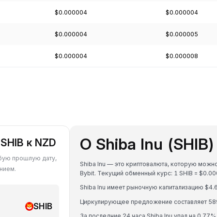
$0.000004
$0.000004
$0.000004
$0.000005
$0.000004
$0.000008
О Shiba Inu (SHIB)
 SHIB к NZD
юбую прошлую дату,
Shiba Inu — это криптовалюта, которую можн
нием.
Bybit. Текущий обменный курс: 1 SHIB = $0
Shiba Inu имеет рыночную капитализацию $4
Циркулирующее предложение составляет 589
SHIB
За последние 24 часа Shiba Inu упал на 0.77%