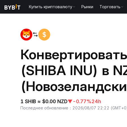
Купить криптовалюту
Рынки
Торговать
Главная
SHIB to NZD
Конвертировать
(SHIBA INU) в N
(Новозеландски
1 SHIB ≈ $0.00 NZD
▼
-0.77%
24h
Последнее обновление
：
2026/08/07 22:22
(
GMT+0