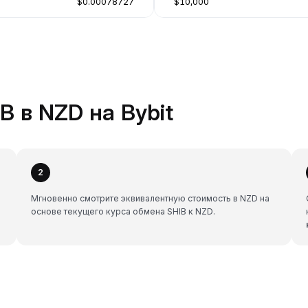
$0.00078727
$10,000
B в NZD на Bybit
2
Мгновенно смотрите эквивалентную стоимость в NZD на
основе текущего курса обмена SHIB к NZD.