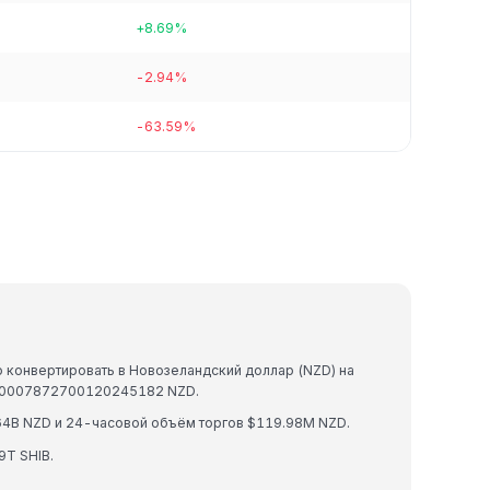
+8.69%
-2.94%
-63.59%
о конвертировать в Новозеландский доллар (NZD) на
.000007872700120245182 NZD.
.64B NZD и 24-часовой объём торгов $119.98M NZD.
T SHIB.
.