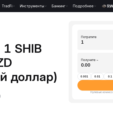
TradFi
Инструменты
Банкинг
Подробнее
Потратите
 1 SHIB
ZD
Получите ~
й доллар)
0.001
0.01
0.1
Нулевые комисси
)