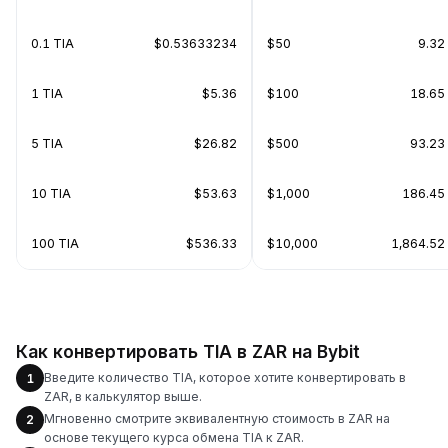
0.1 TIA
$0.53633234
$50
9.32
1 TIA
$5.36
$100
18.65
5 TIA
$26.82
$500
93.23
10 TIA
$53.63
$1,000
186.45
100 TIA
$536.33
$10,000
1,864.52
Как конвертировать TIA в ZAR на Bybit
Введите количество TIA, которое хотите конвертировать в
1
ZAR, в калькулятор выше.
Мгновенно смотрите эквивалентную стоимость в ZAR на
2
основе текущего курса обмена TIA к ZAR.