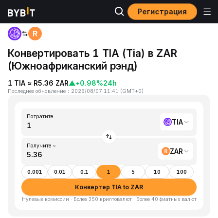
Регистрация
Главная
TIA to ZAR
Конвертировать 1 TIA (Tia) в ZAR
(Южноафриканский рэнд)
1 TIA ≈ R5.36 ZAR
▲
+0.98%
24h
Последнее обновление
：
2026/08/07 11:41
(
GMT+0
)
Потратите
TIA
Получите ~
ZAR
0.001
0.01
0.1
1
5
10
100
Конвертер TIA to ZAR
Нулевые комиссии · Более 350 криптовалют · Более 40 фиатных валют