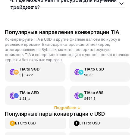
трейдинга?
Популярные направления конвертации TIA
Конвертируйте TIA в USD и другие фиатные валюты по курсу в
реальном времени. Благодаря котировкам от мейкеров,
агрегированным на Bybit, вы можете проверить текущую
стоимость TIA и совершить конвертацию с уверенностью в точных
курсах и без скрытых спредов.
TIA
to
SGD
TIA
to
USD
S$0.422
$0.33
TIA
to
AED
TIA
to
ARS
د.إ1.21
$494.3
Подробнее
↓
Популярные пары конвертации с USD
BTC
to
USD
ETH
to
USD