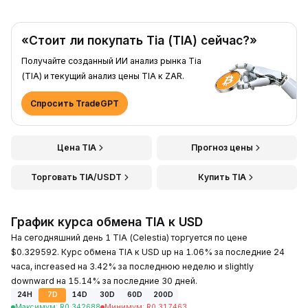
«Стоит ли покупать Tia (TIA) сейчас?»
Получайте созданный ИИ анализ рынка Tia
(TIA) и текущий анализ цены TIA к ZAR.
Спросить TradeGPT
Цена TIA
Прогноз цены
Торговать TIA/USDT
Купить TIA
График курса обмена TIA к USD
На сегодняшний день 1 TIA (Celestia) торгуется по цене
$0.329592. Курс обмена TIA к USD up на 1.06% за последние 24
часа, increased на 3.42% за последнюю неделю и slightly
downward на 15.14% за последние 30 дней.
24H
7D
14D
30D
60D
200D
Максимум
:
R
0.342688
Минимум
:
R
0.317463