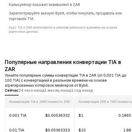
Калькулятор покажет эквивалент в ZAR
Зарегистрируйте аккаунт Bybit, чтобы покупать, продавать или
торговать TIA
Курс TIA к ZAR обновляется в режиме реального времени на основе
рыночных данных.
Популярные направления конвертации TIA в
ZAR
Узнайте популярные суммы конвертации TIA в ZAR (от 0,001 TIA до
100 TIA) с конвертацией в реальном времени на основе
агрегированных котировок мейкеров от Bybit.
Сейчас
24 часа назад
1 месяц назад
1 год назад
Конвертация TIA в ZAR
Стоимость ZAR
Конвертация ZAR в TIA
Стоимость
0.001 TIA
$0.00536332
$1
0.1865
0.01 TIA
$0.05363323
$10
1.86