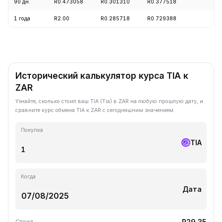
90 дн.
R0.473058
R0.301310
R0.377518
+3
1 года
R2.00
R0.285718
R0.729388
-8
Исторический калькулятор курса TIA к
ZAR
Узнайте, сколько стоил ваш TIA (Tia) в ZAR на любую прошлую дату, и
сравните курс обмена TIA к ZAR с сегодняшним значением.
Покупка
TIA
Когда
Дата
R29.35
Стоил