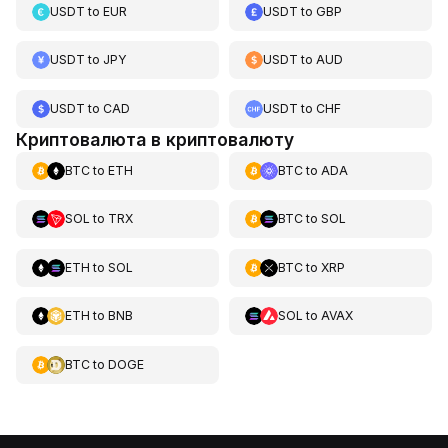
USDT
to
EUR
USDT
to
GBP
USDT
to
JPY
USDT
to
AUD
USDT
to
CAD
USDT
to
CHF
Криптовалюта в криптовалюту
BTC
to
ETH
BTC
to
ADA
SOL
to
TRX
BTC
to
SOL
ETH
to
SOL
BTC
to
XRP
ETH
to
BNB
SOL
to
AVAX
BTC
to
DOGE