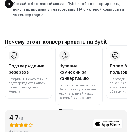
Создайте бесплатный аккаунт Bybit, чтобы конвертировать,
3
покупать, продавать или торговать TIA с
нулевой комиссией
за конвертацию
.
Почему стоит конвертировать на Bybit
Подтверждение
Нулевые
Более 86
резервов
комиссии за
пользова
конвертацию
Резервы 1:1 ежемесячно
Присоединяйт
подтверждаются ончейн
одной из вед
Без скрытых комиссий.
с помощью дерева
в мире по то
Котировка курса — это
Меркла.
объему и лик
окончательный курс,
который вы платите.
4.7
/ 5
47K Reviews