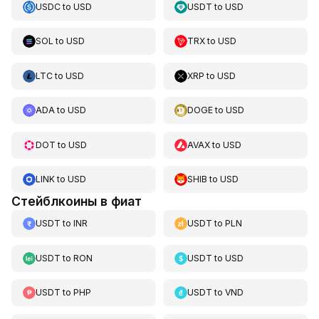
USDC
to
USD
USDT
to
USD
SOL
to
USD
TRX
to
USD
LTC
to
USD
XRP
to
USD
ADA
to
USD
DOGE
to
USD
DOT
to
USD
AVAX
to
USD
LINK
to
USD
SHIB
to
USD
Стейблкоины в фиат
USDT
to
INR
USDT
to
PLN
USDT
to
RON
USDT
to
USD
USDT
to
PHP
USDT
to
VND