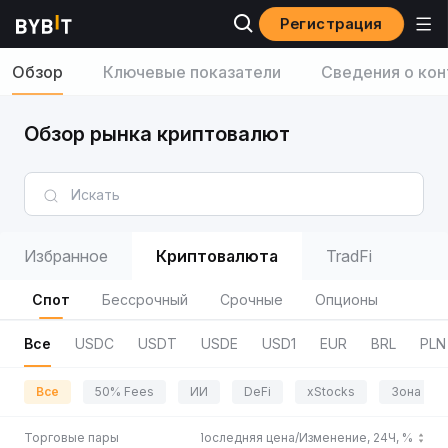
Регистрация
Обзор
Ключевые показатели
Сведения о кон
Обзор рынка криптовалют
Избранное
Криптовалюта
TradFi
Спот
Бессрочный
Срочные
Опционы
Все
USDC
USDT
USDE
USD1
EUR
BRL
PLN
Все
50% Fees
ИИ
DeFi
xStocks
Зона пр
Торговые пары
Последняя цена/Изменение, 24Ч, %