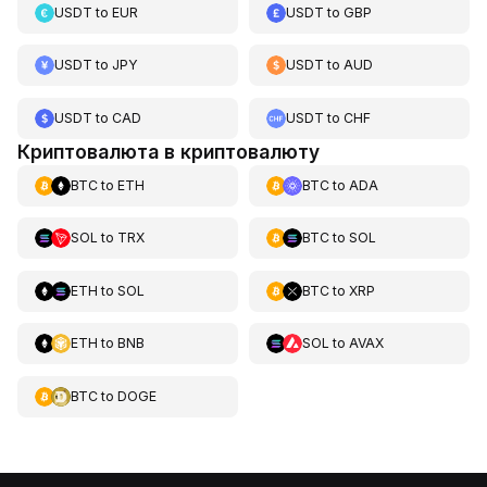
USDT
to
EUR
USDT
to
GBP
USDT
to
JPY
USDT
to
AUD
USDT
to
CAD
USDT
to
CHF
Криптовалюта в криптовалюту
BTC
to
ETH
BTC
to
ADA
SOL
to
TRX
BTC
to
SOL
ETH
to
SOL
BTC
to
XRP
ETH
to
BNB
SOL
to
AVAX
BTC
to
DOGE