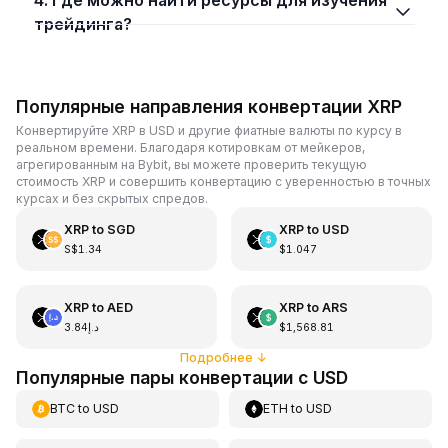
трейдинга?
Популярные направления конвертации XRP
Конвертируйте XRP в USD и другие фиатные валюты по курсу в
реальном времени. Благодаря котировкам от мейкеров,
агрегированным на Bybit, вы можете проверить текущую
стоимость XRP и совершить конвертацию с уверенностью в точных
курсах и без скрытых спредов.
XRP
to
SGD
XRP
to
USD
S$1.34
$1.047
XRP
to
AED
XRP
to
ARS
د.إ3.84
$1,568.81
Подробнее
↓
Популярные пары конвертации с USD
BTC
to
USD
ETH
to
USD