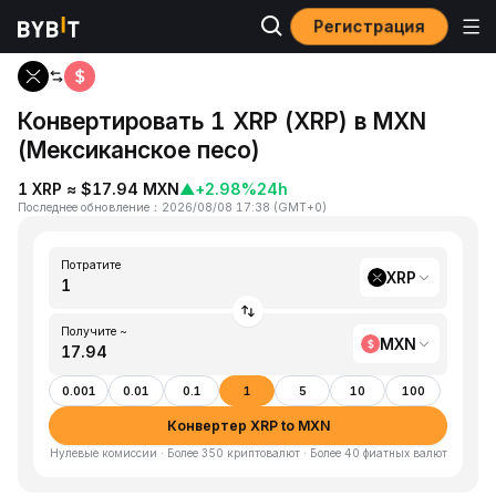
Регистрация
Главная
XRP to MXN
Конвертировать 1 XRP (XRP) в MXN
(Мексиканское песо)
1 XRP ≈ $17.94 MXN
▲
+2.98%
24h
Последнее обновление
：
2026/08/08 17:38
(
GMT+0
)
Потратите
XRP
Получите ~
MXN
0.001
0.01
0.1
1
5
10
100
Конвертер XRP to MXN
Нулевые комиссии · Более 350 криптовалют · Более 40 фиатных валют