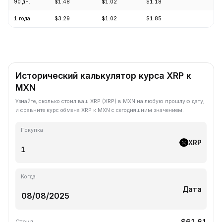
90 дн.
$1.48
$1.02
$1.18
-7
1 года
$3.29
$1.02
$1.85
-6
Исторический калькулятор курса XRP к
MXN
Узнайте, сколько стоил ваш XRP (XRP) в MXN на любую прошлую дату,
и сравните курс обмена XRP к MXN с сегодняшним значением.
Покупка
XRP
Когда
Дата
$61.61
Стоил