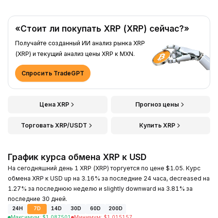
«Стоит ли покупать XRP (XRP) сейчас?»
Получайте созданный ИИ анализ рынка XRP
(XRP) и текущий анализ цены XRP к MXN.
Спросить TradeGPT
Цена XRP
Прогноз цены
Торговать XRP/USDT
Купить XRP
График курса обмена XRP к USD
На сегодняшний день 1 XRP (XRP) торгуется по цене $1.05. Курс
обмена XRP к USD up на 3.16% за последние 24 часа, decreased на
1.27% за последнюю неделю и slightly downward на 3.81% за
последние 30 дней.
24H
7D
14D
30D
60D
200D
Максимум
:
$
1.087501
Минимум
:
$
1.015157