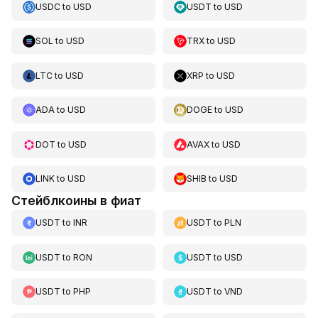
USDC
to
USD
USDT
to
USD
SOL
to
USD
TRX
to
USD
LTC
to
USD
XRP
to
USD
ADA
to
USD
DOGE
to
USD
DOT
to
USD
AVAX
to
USD
LINK
to
USD
SHIB
to
USD
Стейблкоины в фиат
USDT
to
INR
USDT
to
PLN
USDT
to
RON
USDT
to
USD
USDT
to
PHP
USDT
to
VND