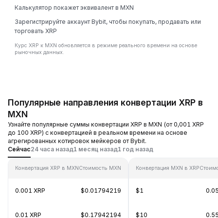
Калькулятор покажет эквивалент в MXN
Зарегистрируйте аккаунт Bybit, чтобы покупать, продавать или
торговать XRP
Курс XRP к MXN обновляется в режиме реального времени на основе
рыночных данных.
Популярные направления конвертации XRP в
MXN
Узнайте популярные суммы конвертации XRP в MXN (от 0,001 XRP
до 100 XRP) с конвертацией в реальном времени на основе
агрегированных котировок мейкеров от Bybit.
Сейчас
24 часа назад
1 месяц назад
1 год назад
Конвертация XRP в MXN
Стоимость MXN
Конвертация MXN в XRP
Стоим
0.001 XRP
$0.01794219
$1
0.0
0.01 XRP
$0.17942194
$10
0.5