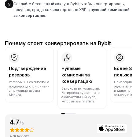
Создайте бесплатный аккаунт Bybit, чтобы конвертировать,
3
покупать, продавать или торговать XRP с
нулевой комиссией
за конвертацию
.
Почему стоит конвертировать на Bybit
Подтверждение
Нулевые
Более 86
резервов
комиссии за
пользова
конвертацию
Резервы 1:1 ежемесячно
Присоединяйт
подтверждаются ончейн
одной из вед
Без скрытых комиссий.
с помощью дерева
в мире по то
Котировка курса — это
Меркла.
объему и лик
окончательный курс,
который вы платите.
4.7
/ 5
47K Reviews