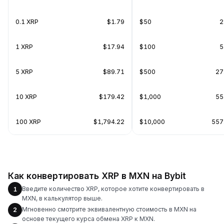
0.1 XRP
$1.79
$50
2
1 XRP
$17.94
$100
5
5 XRP
$89.71
$500
27
10 XRP
$179.42
$1,000
55
100 XRP
$1,794.22
$10,000
557
Как конвертировать XRP в MXN на Bybit
Введите количество XRP, которое хотите конвертировать в
1
MXN, в калькулятор выше.
Мгновенно смотрите эквивалентную стоимость в MXN на
2
основе текущего курса обмена XRP к MXN.