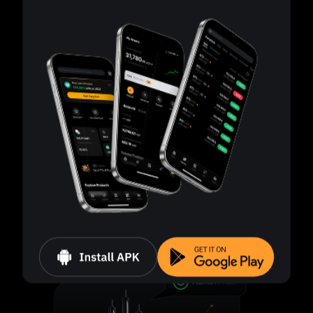
Эффективный контроль рисков
Ликвидация запускается, когда уровень маржи
падает до 50%.
Независимое управление позициями
Каждая позиция управляется отдельно, даже для
одного и того же актива.