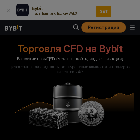
Bybit
GET
Trade, Earn and Explore Web3!
Регистрация
Торговля CFD на Bybit
Валютные пары
CFD (металлы, нефть, индексы и акции)
Превосходная ликвидность, конкурентные комиссии и поддержка
клиентов 24/7