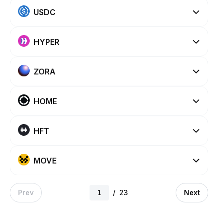
USDC
HYPER
ZORA
HOME
HFT
MOVE
Prev
/
23
Next