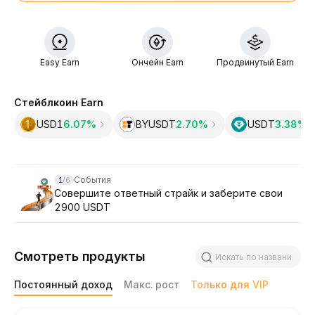
Easy Earn
Ончейн Earn
Продвинутый Earn
Стейблкоин Earn
USD1
6.07%
BYUSDT
2.70%
USDT
3.38‎%
Slide 1 of 6
События
1
/
6
Совершите ответный страйк и заберите свои
2900 USDT
Смотреть продукты
Постоянный доход
Макс. рост
Только для VIP