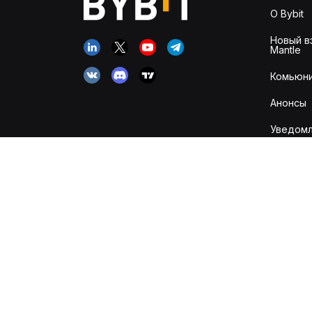
О Bybit
Новый в
Mantle
Комьюни
Анонсы
Уведомл
рисках
Канал д
информи
Карьера
Исламск
аккаунт
Обзор к
и транз