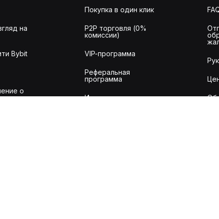
Покупка в один клик
FA
згляд на
P2P торговля (0%
От
комиссии)
об
жа
ти Bybit
VIP-программа
Ру
Реферальная
программа
Це
ение о
Институциональные
Об
сервисы
ля
Byb
рования
Заявка на листинг
То
Заявка проекта
RWA
API
ий
Налоговый API
Ве
омиссий
Аудит
акций