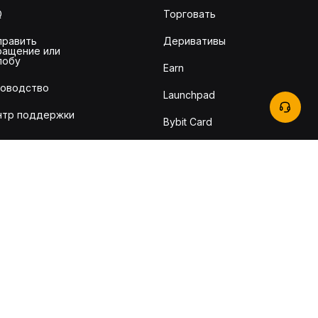
Q
Торговать
править
Деривативы
ращение или
лобу
Earn
ководство
Launchpad
нтр поддержки
Bybit Card
ратная связь
TradingView
it Learn
рговые комиссии
рификация