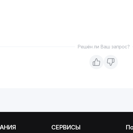
Решён ли Ваш запрос?
АНИЯ
СЕРВИСЫ
П