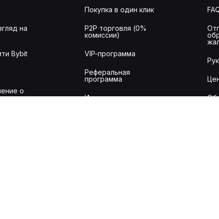
Покупка в один клик
FA
згляд на
P2P торговля (0%
От
комиссии)
об
жа
ти Bybit
VIP-программа
Ру
Реферальная
программа
Це
ение о
Институциональные
Об
сервисы
ля
Byb
рования
Заявка на листинг
То
Заявка проекта
RWA
API
ий
Налоговый API
Ве
омиссий
Аудит
акций