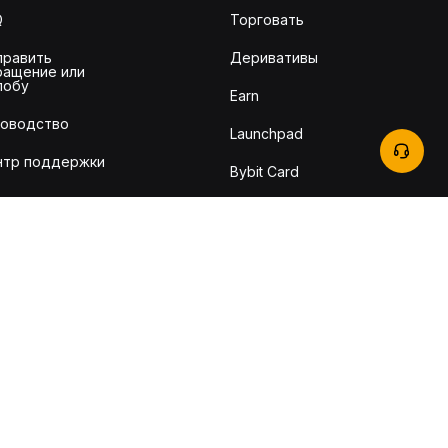
Q
Торговать
править
Деривативы
ращение или
лобу
Earn
ководство
Launchpad
нтр поддержки
Bybit Card
ратная связь
TradingView
it Learn
рговые комиссии
рификация