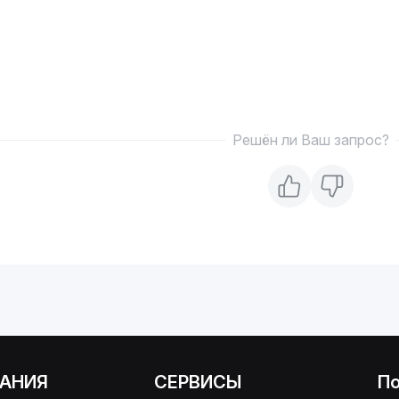
Решён ли Ваш запрос?
АНИЯ
СЕРВИСЫ
П