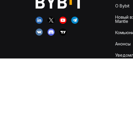
О Bybit
Новый в
Mantle
Комьюни
Анонсы
Уведомл
рисках
Канал д
информи
Карьера
Исламск
аккаунт
Обзор к
и транз