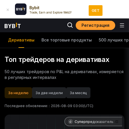
Bybit
GET
Trade, Earn and Explore Web3!
Регистрация
Деривативы
Все торговые продукты
500 лучших т
Топ трейдеров на деривативах
50 лучших трейдеров по P&L на деривативах, измеряется
в регулярных интервалах
За неделю
За две недели
За месяц
Последнее обновление:
:
2026-08-09 03:00
(UTC)
Суперпредсказатель