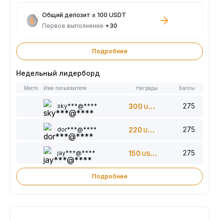
Общий депозит ≥ 100 USDT
Первое выполнение
+30
Подробнее
Недельный лидерборд
Место
Имя пользователя
Награды
Баллы
275
sky***@****
300
USDT
275
dor***@****
220
USDT
275
jay***@****
150
USDT
Подробнее