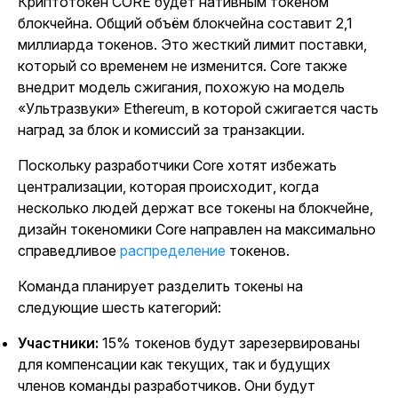
Криптотокен CORE будет нативным токеном
блокчейна. Общий объём блокчейна составит 2,1
миллиарда токенов. Это жесткий лимит поставки,
который со временем не изменится. Core также
внедрит модель сжигания, похожую на модель
«Ультразвуки» Ethereum, в которой сжигается часть
наград за блок и комиссий за транзакции.
Поскольку разработчики Core хотят избежать
централизации, которая происходит, когда
несколько людей держат все токены на блокчейне,
дизайн токеномики Core направлен на максимально
справедливое
распределение
токенов.
Команда планирует разделить токены на
следующие шесть категорий:
Участники:
15% токенов будут зарезервированы
для компенсации как текущих, так и будущих
членов команды разработчиков. Они будут