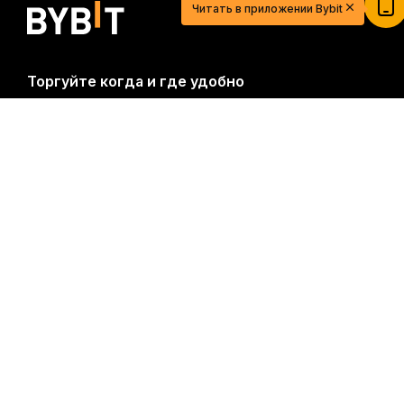
Зарегистрируйтесь, внесите депозит и получите
Читать в приложении Bybit
$20
Участвовать
Торгуйте когда и где удобно
Подробно
Download Bybit App
Будьте первыми, кто получит важные инсайты и
анализ криптомира: подписаться на нашу
рассылку.
Все формы инвестиций сопряжены с
рисками, включая риск потери всей суммы
инвестиций. Такая деятельность подходит не для
всех.
Подписаться
Подписывайтесь на нас