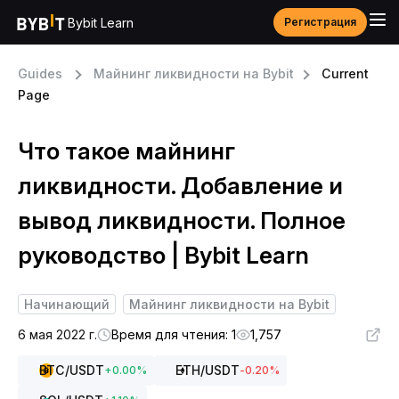
Bybit Learn
Регистрация
Guides
Майнинг ликвидности на Bybit
Current
Page
Что такое майнинг
ликвидности. Добавление и
вывод ликвидности. Полное
руководство | Bybit Learn
Начинающий
Майнинг ликвидности на Bybit
6 мая 2022 г.
Время для чтения: 1
1,757
BTC
/USDT
ETH
/USDT
+
0.00
%
-0.20
%