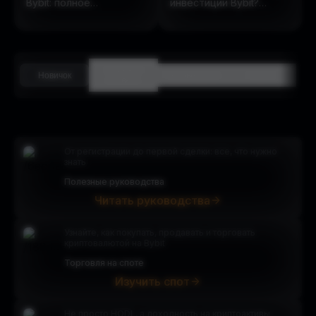
Bybit: полное
инвестиции Bybit?
руководство по
(Обновлено в 2025
ончейн-акциям
году)
Средний
Новичок
Продвинутые
Анализ
уровень
От регистрации до первой сделки: все, что нужно
знать
Полезные руководства
Читать руководства
Узнайте, как покупать, продавать и торговать
криптовалютой на Bybit
Торговля на споте
Изучить спот
Не просто HODL, а доходность на криптоактивы