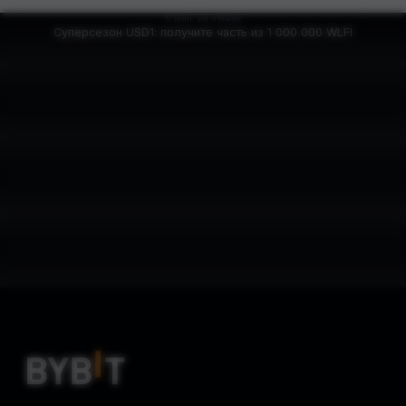
5 мин. на чтение
Суперсезон USD1: получите часть из 1 000 000 WLFI