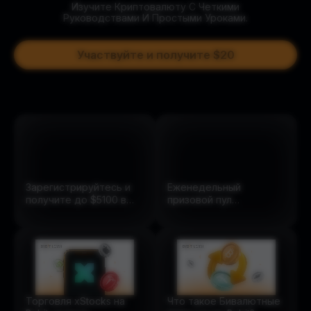
Изучите Криптовалюту С Четкими
Руководствами И Простыми Уроками.
Участвуйте и получите $20
Зарегистрируйтесь и
Еженедельный
получите до $5100 в
призовой пул
бонусах.
2500
USDT
Торговля xStocks на
Что такое Бивалютные