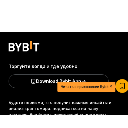
Торгуйте когда и где удобно
20 USDT для легкого старта в мире
криптовалют
Download Bybit App
Зарегистрируйтесь, внесите депозит и получите
Читать в приложении Bybit
$20
Участвовать
Будьте первыми, кто получит важные инсайты и
анализ криптомира: подписаться на нашу
рассылку.
Все формы инвестиций сопряжены с
рисками, включая риск потери всей суммы
Подробно
инвестиций. Такая деятельность подходит не для