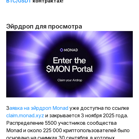
BTC
/USDT
контрактах!
Эйрдроп для просмотра
Заявка на эйрдроп Monad
уже доступна по ссылке
claim.monad.xyz
и закрывается 3 ноября 2025 года.
Распределение 5500 участников сообщества
Monad и около 225 000 криптопользователей было
основано на снимках 30 сентября, в которых