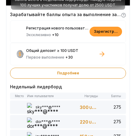
100 лучших участников получат долю от 2500 USDT.
Зарабатывайте баллы опыта за выполнение заданий
Регистрация нового пользователя
Зарегистрироваться
Эксклюзивно
+10
Общий депозит ≥ 100 USDT
Первое выполнение
+30
Подробнее
Недельный лидерборд
Место
Имя пользователя
Награды
Баллы
275
sky***@****
300
USDT
275
dor***@****
220
USDT