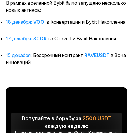
В рамках вселенной Bybit было запущено несколько
новых активов:
18 декабря:
VOOI
в Конвертации и Bybit Накопления
17 декабря:
SCOR
на Convert и Bybit Накопления
15 декабря
:
Бессрочный контракт
RAVEUSDT
в Зона
инноваций
Вступайте в борьбу за
2500
USDT
каждую неделю
Занять место в недельном лидерборде! Каждую неделю