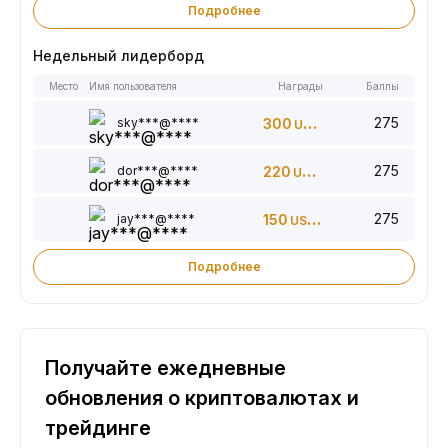
Подробнее
Недельный лидерборд
Место
Имя пользователя
Награды
Баллы
275
sky***@****
300
USDT
275
dor***@****
220
USDT
275
jay***@****
150
USDT
Подробнее
Получайте ежедневные
обновления о криптовалютах и
трейдинге