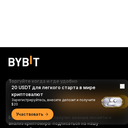
Торгуйте когда и где удобно
20 USDT для легкого старта в мире
криптовалют
Download Bybit App
Зарегистрируйтесь, внесите депозит и получите
Читать в приложении Bybit
$20
Участвовать
Будьте первыми, кто получит важные инсайты и
анализ криптомира: подписаться на нашу