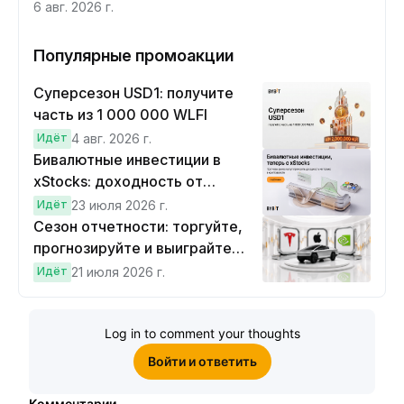
контрактов Moonshot AI
6 авг. 2026 г.
Популярные промоакции
Суперсезон USD1: получите
часть из 1 000 000 WLFI
Идёт
4 авг. 2026 г.
Бивалютные инвестиции в
xStocks: доходность от
прогнозов
Идёт
23 июля 2026 г.
Сезон отчетности: торгуйте,
прогнозируйте и выиграйте
Cybertruck!
Идёт
21 июля 2026 г.
Log in to comment your thoughts
Войти и ответить
Комментарии