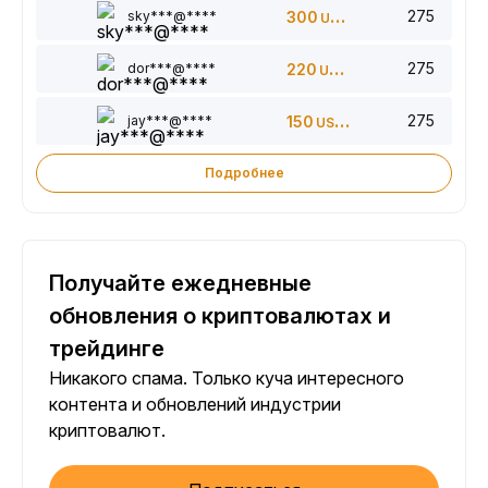
275
sky***@****
300
USDT
275
dor***@****
220
USDT
275
jay***@****
150
USDT
Подробнее
Получайте ежедневные
обновления о криптовалютах и
трейдинге
Никакого спама. Только куча интересного
контента и обновлений индустрии
криптовалют.