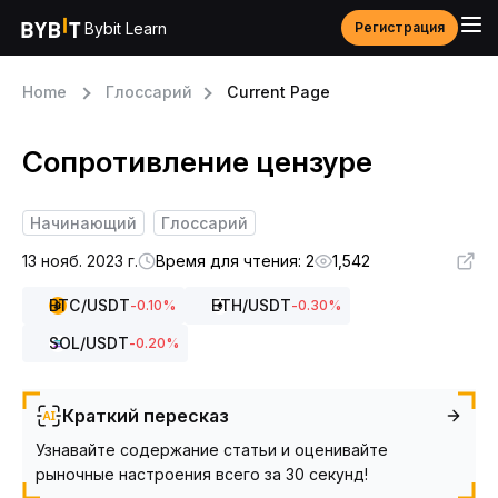
Bybit Learn
Регистрация
Home
Глоссарий
Current Page
Сопротивление цензуре
Начинающий
Глоссарий
13 нояб. 2023 г.
Время для чтения: 2
1,542
BTC
/USDT
ETH
/USDT
-0.10
%
-0.30
%
SOL
/USDT
-0.20
%
Краткий пересказ
Узнавайте содержание статьи и оценивайте
рыночные настроения всего за 30 секунд!