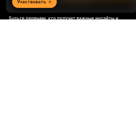
Участвовать
Будьте первыми, кто получит важные инсайты и
анализ криптомира: подписаться на нашу
Подробно
рассылку.
Все формы инвестиций сопряжены с
рисками, включая риск потери всей суммы
инвестиций. Такая деятельность подходит не для
всех.
Подписаться
Подписывайтесь на нас
© 2018-2026 Bybit.com. Все права защищены.