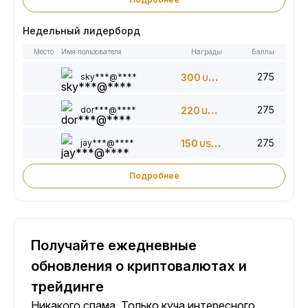
Недельный лидерборд
Место
Имя пользователя
Награды
Баллы
275
sky***@****
300
USDT
275
dor***@****
220
USDT
275
jay***@****
150
USDT
Подробнее
Получайте ежедневные
обновления о криптовалютах и
трейдинге
Никакого спама. Только куча интересного