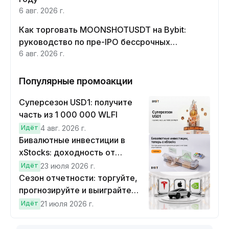
6 авг. 2026 г.
Как торговать MOONSHOTUSDT на Bybit:
руководство по пре-IPO бессрочных
контрактов Moonshot AI
6 авг. 2026 г.
Популярные промоакции
Суперсезон USD1: получите
часть из 1 000 000 WLFI
Идёт
4 авг. 2026 г.
Бивалютные инвестиции в
xStocks: доходность от
прогнозов
Идёт
23 июля 2026 г.
Сезон отчетности: торгуйте,
прогнозируйте и выиграйте
Cybertruck!
Идёт
21 июля 2026 г.