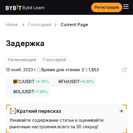
Bybit Learn
Регистрация
Home
Глоссарий
Current Page
Задержка
Начинающий
Глоссарий
13 нояб. 2023 г.
Время для чтения: 2
1,853
BTC
/USDT
ETH
/USDT
+
0.70
%
+
0.30
%
SOL
/USDT
+
1.30
%
Краткий пересказ
Узнавайте содержание статьи и оценивайте
рыночные настроения всего за 30 секунд!