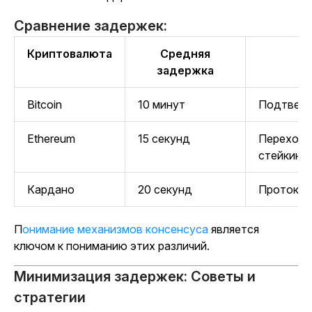
Сравнение задержек:
Криптовалюта
Средняя
П
задержка
Bitcoin
10 минут
Подтверж
Ethereum
15 секунд
Переход 
стейкинга
Кардано
20 секунд
Протокол
Понимание механизмов консенсуса
является
ключом к пониманию этих различий.
Минимизация задержек: Советы и
стратегии