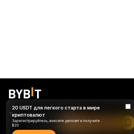
20 USDT для легкого старта в мире
Торгуйте когда и где удобно
криптовалют
Зарегистрируйтесь, внесите депозит и получите
Читать в приложении Bybit
$20
Download Bybit App