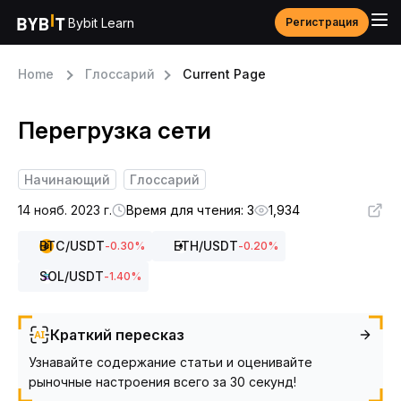
Bybit Learn
Регистрация
Home
Глоссарий
Current Page
Перегрузка сети
Начинающий
Глоссарий
14 нояб. 2023 г.
Время для чтения: 3
1,934
BTC
/USDT
ETH
/USDT
-0.30
%
-0.20
%
SOL
/USDT
-1.40
%
Краткий пересказ
Узнавайте содержание статьи и оценивайте
рыночные настроения всего за 30 секунд!