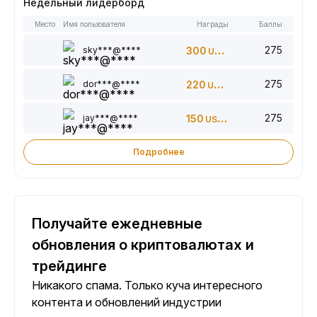
Недельный лидерборд
Место
Имя пользователя
Награды
Баллы
275
sky***@****
300
USDT
275
dor***@****
220
USDT
275
jay***@****
150
USDT
Подробнее
Получайте ежедневные
обновления о криптовалютах и
трейдинге
Никакого спама. Только куча интересного
контента и обновлений индустрии