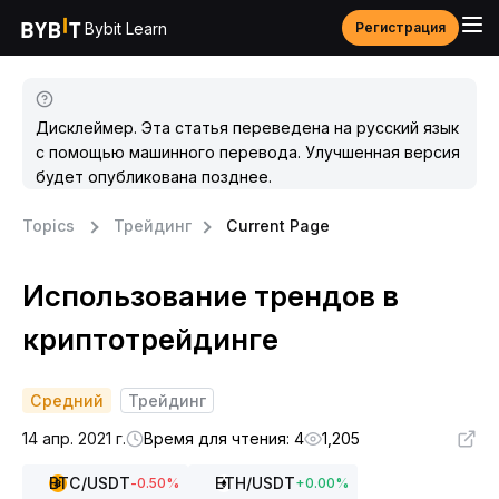
Bybit Learn
Регистрация
Дисклеймер. Эта статья переведена на русский язык
с помощью машинного перевода. Улучшенная версия
будет опубликована позднее.
Topics
Трейдинг
Current Page
Использование трендов в
криптотрейдинге
Средний
Трейдинг
14 апр. 2021 г.
Время для чтения: 4
1,205
BTC
/USDT
ETH
/USDT
-0.50
%
+
0.00
%