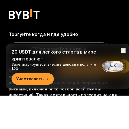
Торгуйте когда и где удобно
Download Bybit App
20 USDT для легкого старта в мире
криптовалют
Зарегистрируйтесь, внесите депозит и получите
Читать в приложении Bybit
$20
Будьте первыми, кто получит важные инсайты и
анализ криптомира: подписаться на нашу
Участвовать
рассылку.
Все формы инвестиций сопряжены с
рисками, включая риск потери всей суммы
инвестиций. Такая деятельность подходит не для
всех.
Подробно
Подписаться