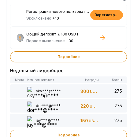
Регистрация нового пользователя
Зарегистрироваться
Эксклюзивно
+10
Общий депозит ≥ 100 USDT
Первое выполнение
+30
Подробнее
Недельный лидерборд
Место
Имя пользователя
Награды
Баллы
275
sky***@****
300
USDT
275
dor***@****
220
USDT
275
jay***@****
150
USDT
Подробнее