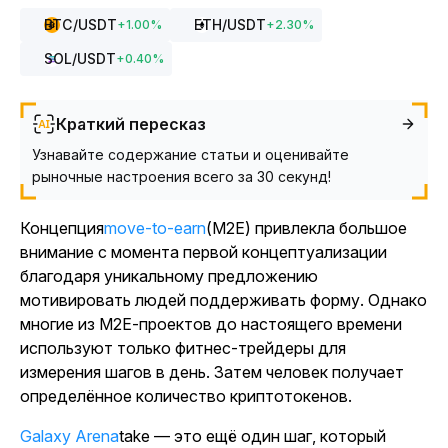
BTC
/USDT
ETH
/USDT
+
1.00
%
+
2.30
%
SOL
/USDT
+
0.40
%
Краткий пересказ
Узнавайте содержание статьи и оценивайте
рыночные настроения всего за 30 секунд!
Концепция
move-to-earn
(M2E) привлекла большое
внимание с момента первой концептуализации
благодаря уникальному предложению
мотивировать людей поддерживать форму. Однако
многие из M2E-проектов до настоящего времени
используют только фитнес-трейдеры для
измерения шагов в день. Затем человек получает
определённое количество криптотокенов.
Galaxy Arena
take — это ещё один шаг, который