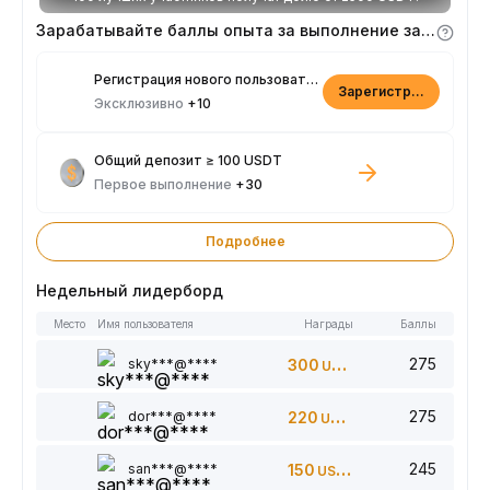
Зарабатывайте баллы опыта за выполнение заданий
Регистрация нового пользователя
Зарегистрироваться
Эксклюзивно
+10
Общий депозит ≥ 100 USDT
Первое выполнение
+30
Подробнее
Недельный лидерборд
Место
Имя пользователя
Награды
Баллы
275
sky***@****
300
USDT
275
dor***@****
220
USDT
245
san***@****
150
USDT