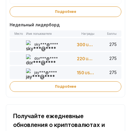
Подробнее
Недельный лидерборд
Место
Имя пользователя
Награды
Баллы
275
sky***@****
300
USDT
275
dor***@****
220
USDT
275
jay***@****
150
USDT
Подробнее
Получайте ежедневные
обновления о криптовалютах и