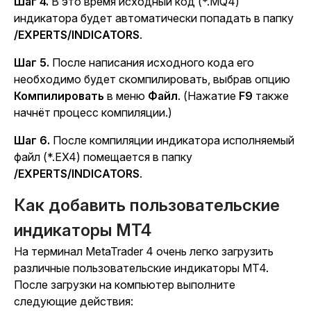
Шаг 4.
В это время исходный код (*.MQ4)
индикатора будет автоматически попадать в папку
/EXPERTS/INDICATORS
.
Шаг 5.
После написания исходного кода его
необходимо будет скомпилировать, выбрав опцию
Компилировать
в меню
Файл
. (Нажатие
F9
также
начнёт процесс компиляции.)
Шаг 6.
После компиляции индикатора исполняемый
файл (*.EX4) помещается в папку
/EXPERTS/INDICATORS
.
Как добавить пользовательские
индикаторы MT4
На терминал MetaTrader 4 очень легко загрузить
различные пользовательские индикаторы MT4.
После загрузки на компьютер выполните
следующие действия: