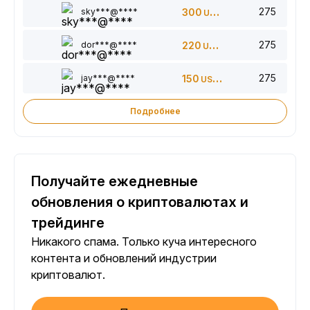
275
sky***@****
300
USDT
275
dor***@****
220
USDT
275
jay***@****
150
USDT
Подробнее
Получайте ежедневные
обновления о криптовалютах и
трейдинге
Никакого спама. Только куча интересного
контента и обновлений индустрии
криптовалют.