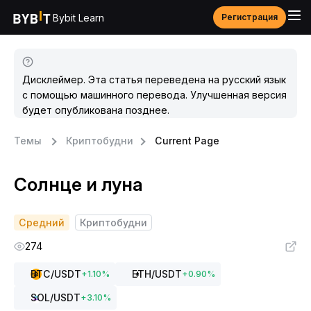
Bybit Learn
Регистрация
Дисклеймер. Эта статья переведена на русский язык
с помощью машинного перевода. Улучшенная версия
будет опубликована позднее.
Темы
Криптобудни
Current Page
Солнце и луна
Средний
Криптобудни
274
BTC
/USDT
ETH
/USDT
+
1.10
%
+
0.90
%
SOL
/USDT
+
3.10
%