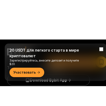
20 USDT для легкого старта в мире
криптовалют
Зарегистрируйтесь, внесите депозит и получите
Читать в приложении Bybit
$20
Торгуйте когда и где удобно
Участвовать
Download Bybit App
Подробно
Будьте первыми, кто получит важные инсайты и
анализ криптомира: подписаться на нашу