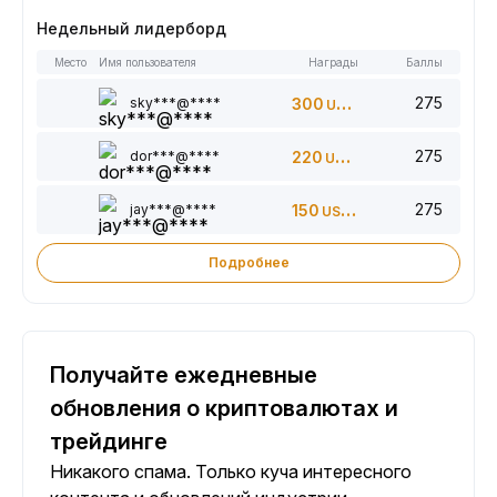
Недельный лидерборд
Место
Имя пользователя
Награды
Баллы
275
sky***@****
300
USDT
275
dor***@****
220
USDT
275
jay***@****
150
USDT
Подробнее
Получайте ежедневные
обновления о криптовалютах и
трейдинге
Никакого спама. Только куча интересного