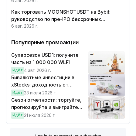
6 авг. 2026 г.
Как торговать MOONSHOTUSDT на Bybit:
руководство по пре-IPO бессрочных
контрактов Moonshot AI
6 авг. 2026 г.
Популярные промоакции
Суперсезон USD1: получите
часть из 1 000 000 WLFI
Идёт
4 авг. 2026 г.
Бивалютные инвестиции в
xStocks: доходность от
прогнозов
Идёт
23 июля 2026 г.
Сезон отчетности: торгуйте,
прогнозируйте и выиграйте
Cybertruck!
Идёт
21 июля 2026 г.
Log in to comment your thoughts