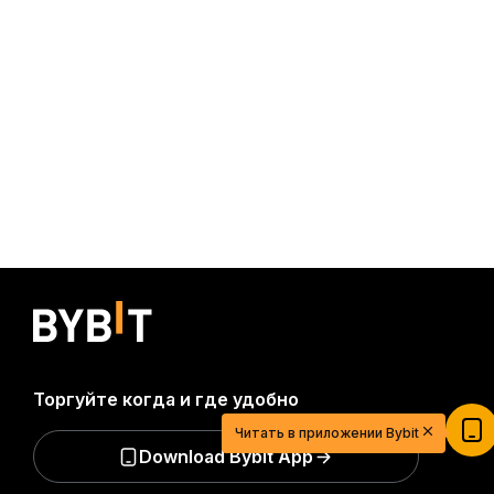
20 USDT для легкого старта в мире
Торгуйте когда и где удобно
криптовалют
Зарегистрируйтесь, внесите депозит и получите
Читать в приложении Bybit
$20
Download Bybit App
Участвовать