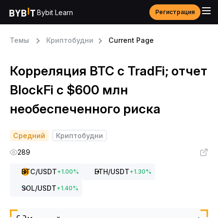
Bybit Learn
Регистрация
Темы
Криптобудни
Current Page
Корреляция BTC с TradFi; отчет
BlockFi c $600 млн
необеспеченного риска
Средний
Криптобудни
289
BTC
/USDT
ETH
/USDT
+
1.00
%
+
1.30
%
SOL
/USDT
+
1.40
%