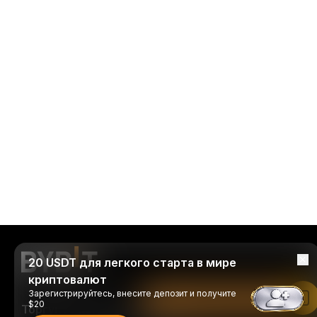
20 USDT для легкого старта в мире
криптовалют
Зарегистрируйтесь, внесите депозит и получите
Читать в приложении Bybit
$20
Торгуйте когда и где удобно