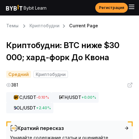
Bybit Learn
Регистрация
Темы
Криптобудни
Current Page
Криптобудни: BTC ниже $30
000; хард-форк До Квона
Средний
Криптобудни
381
BTC
/USDT
ETH
/USDT
-0.10
%
+
0.00
%
SOL
/USDT
+
2.40
%
Краткий пересказ
Узнавайте содержание статьи и оценивайте