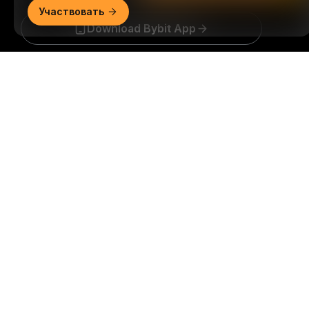
Участвовать
Download Bybit App
Подробно
Будьте первыми, кто получит важные инсайты и
анализ криптомира: подписаться на нашу
рассылку.
Все формы инвестиций сопряжены с
рисками, включая риск потери всей суммы
инвестиций. Такая деятельность подходит не для
всех.
Подписаться
Подписывайтесь на нас
© 2018-2026 Bybit.com. Все права защищены.