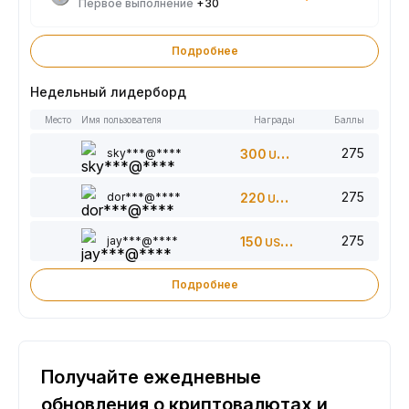
Первое выполнение
+30
Подробнее
Недельный лидерборд
Место
Имя пользователя
Награды
Баллы
275
sky***@****
300
USDT
275
dor***@****
220
USDT
275
jay***@****
150
USDT
Подробнее
Получайте ежедневные
обновления о криптовалютах и