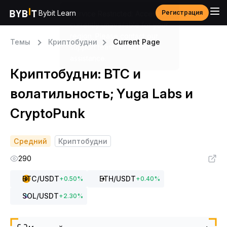
Bybit Learn
Регистрация
Темы
Криптобудни
Current Page
Криптобудни: BTC и
волатильность; Yuga Labs и
CryptoPunk
Средний
Криптобудни
290
BTC
/USDT
ETH
/USDT
+
0.50
%
+
0.40
%
SOL
/USDT
+
2.30
%