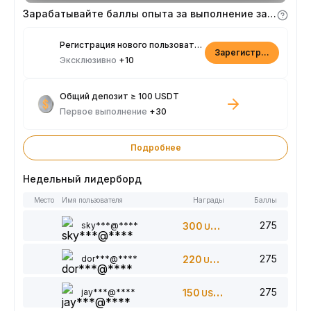
Зарабатывайте баллы опыта за выполнение заданий
Регистрация нового пользователя
Зарегистрироваться
Эксклюзивно
+10
Общий депозит ≥ 100 USDT
Первое выполнение
+30
Подробнее
Недельный лидерборд
Место
Имя пользователя
Награды
Баллы
275
sky***@****
300
USDT
275
dor***@****
220
USDT
275
jay***@****
150
USDT