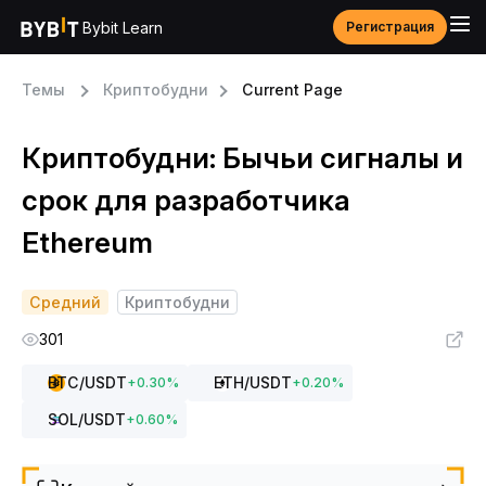
Bybit Learn
Регистрация
Темы
Криптобудни
Current Page
Криптобудни: Бычьи сигналы и
срок для разработчика
Ethereum
Средний
Криптобудни
301
BTC
/USDT
ETH
/USDT
+
0.30
%
+
0.20
%
SOL
/USDT
+
0.60
%