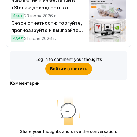
Бивалютные инвестиции в
xStocks: доходность от
прогнозов
Идёт
23 июля 2026 г.
Сезон отчетности: торгуйте,
прогнозируйте и выиграйте
Cybertruck!
Идёт
21 июля 2026 г.
Log in to comment your thoughts
Войти и ответить
Комментарии
Share your thoughts and drive the conversation.