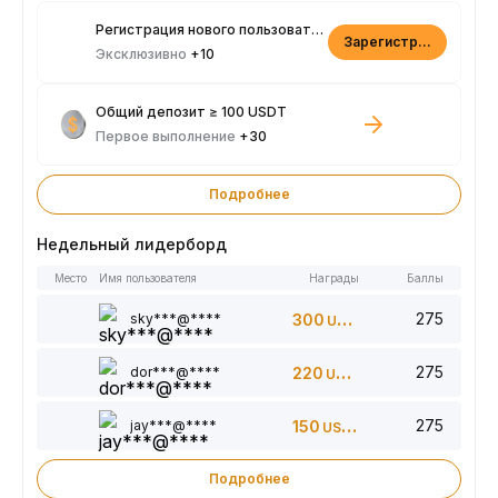
Регистрация нового пользователя
Зарегистрироваться
Эксклюзивно
+10
Общий депозит ≥ 100 USDT
Первое выполнение
+30
Подробнее
Недельный лидерборд
Место
Имя пользователя
Награды
Баллы
275
sky***@****
300
USDT
275
dor***@****
220
USDT
275
jay***@****
150
USDT
Подробнее