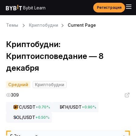
Bybit Learn
Регистрация
Темы
Криптобудни
Current Page
Криптобудни:
Криптоисповедание — 8
декабря
Средний
Криптобудни
309
BTC
/USDT
ETH
/USDT
+
0.70
%
+
0.90
%
SOL
/USDT
+
0.50
%