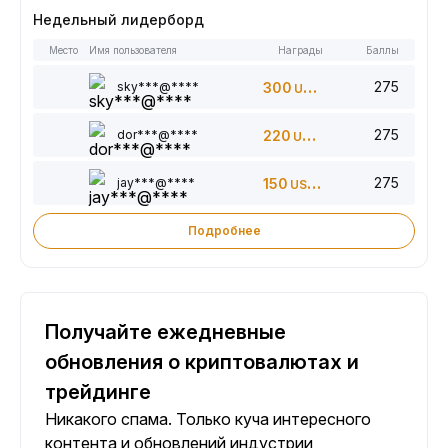
Недельный лидерборд
Место
Имя пользователя
Награды
Баллы
275
sky***@****
300
USDT
275
dor***@****
220
USDT
275
jay***@****
150
USDT
Подробнее
Получайте ежедневные
обновления о криптовалютах и
трейдинге
Никакого спама. Только куча интересного
контента и обновлений индустрии