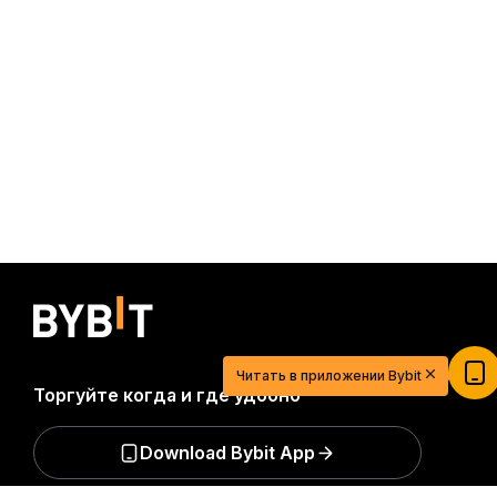
20 USDT для легкого старта в мире
криптовалют
Зарегистрируйтесь, внесите депозит и получите
Читать в приложении Bybit
$20
Торгуйте когда и где удобно
Участвовать
Download Bybit App