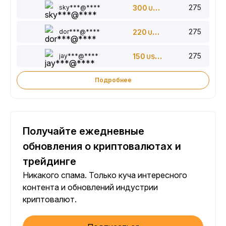
275
sky***@****
300
USDT
275
dor***@****
220
USDT
275
jay***@****
150
USDT
Подробнее
Получайте ежедневные
обновления о криптовалютах и
трейдинге
Никакого спама. Только куча интересного
контента и обновлений индустрии
криптовалют.