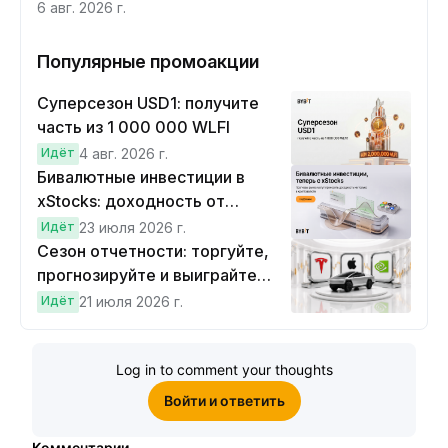
6 авг. 2026 г.
Популярные промоакции
Суперсезон USD1: получите
часть из 1 000 000 WLFI
Идёт
4 авг. 2026 г.
Бивалютные инвестиции в
xStocks: доходность от
прогнозов
Идёт
23 июля 2026 г.
Сезон отчетности: торгуйте,
прогнозируйте и выиграйте
Cybertruck!
Идёт
21 июля 2026 г.
Log in to comment your thoughts
Войти и ответить
Комментарии