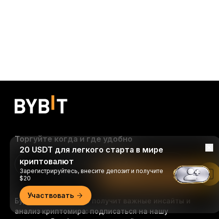
Торгуйте когда и где удобно
20 USDT для легкого старта в мире
криптовалют
Download Bybit App
Зарегистрируйтесь, внесите депозит и получите
Читать в приложении Bybit
$20
Участвовать
Будьте первыми, кто получит важные инсайты и
анализ криптомира: подписаться на нашу