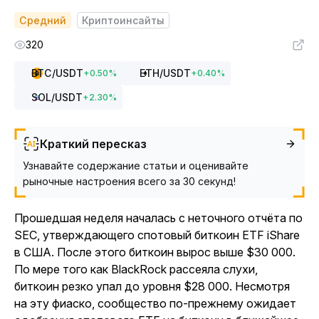
Средний
Криптоинсайты
320
BTC
/USDT
ETH
/USDT
+
0.50
%
+
0.40
%
SOL
/USDT
+
2.30
%
Краткий пересказ
Узнавайте содержание статьи и оценивайте
рыночные настроения всего за 30 секунд!
Прошедшая неделя началась с неточного отчёта по
SEC, утверждающего спотовый биткоин ETF iShare
в США. После этого биткоин вырос выше $30 000.
По мере того как BlackRock рассеяла слухи,
биткоин резко упал до уровня $28 000. Несмотря
на эту фиаско, сообщество по-прежнему ожидает