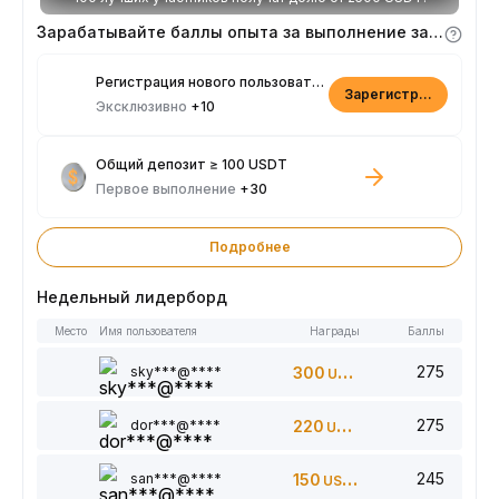
Зарабатывайте баллы опыта за выполнение заданий
Регистрация нового пользователя
Зарегистрироваться
Эксклюзивно
+10
Общий депозит ≥ 100 USDT
Первое выполнение
+30
Подробнее
Недельный лидерборд
Место
Имя пользователя
Награды
Баллы
275
sky***@****
300
USDT
275
dor***@****
220
USDT
245
san***@****
150
USDT