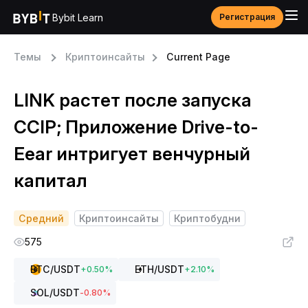
Bybit Learn
Регистрация
Темы
Криптоинсайты
Current Page
LINK растет после запуска
CCIP; Приложение Drive-to-
Eear интригует венчурный
капитал
Средний
Криптоинсайты
Криптобудни
575
BTC
/USDT
ETH
/USDT
+
0.50
%
+
2.10
%
SOL
/USDT
-0.80
%