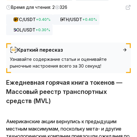
Время для чтения: 2
326
BTC
/USDT
ETH
/USDT
+
0.40
%
+
0.40
%
SOL
/USDT
+
0.30
%
Краткий пересказ
Узнавайте содержание статьи и оценивайте
рыночные настроения всего за 30 секунд!
Ежедневная горячая книга токенов —
Массовый реестр транспортных
средств (MVL)
Американские акции вернулись к предыдущим
местным максимумам, поскольку мета- и другие
технологические компании превзошли ожидания по