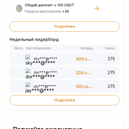
Общий депозит ≥ 100 USDT
Первое выполнение
+30
Подробнее
Недельный лидерборд
Место
Имя пользователя
Награды
Баллы
275
sky***@****
300
USDT
275
dor***@****
220
USDT
275
jay***@****
150
USDT
Подробнее