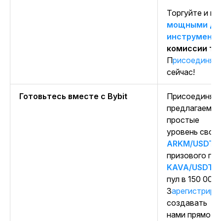
Торгуйте и в
мощными де
инструмент
комиссии те
Присоединяй
сейчас!
Готовьтесь вместе с Bybit
Присоединя
предлагаем 
простые сп
уровень свое
ARKM/USDT
—
призового пу
KAVA/USDT
:
пул в 150 000
Зарегистриру
создавать п
нами прямо се