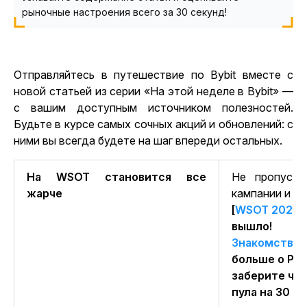
рыночные настроения всего за 30 секунд!
Отправляйтесь в путешествие по Bybit вместе с
новой статьей из серии «На этой неделе в Bybit» —
с вашим доступным источником полезностей.
Будьте в курсе самых сочных акций и обновлений: с
ними вы всегда будете на шаг впереди остальных.
На WSOT становится все
Не пропусти
жарче
кампании и на
[
WSOT 2023
]
вышло!
Знакомство 
больше о P2
заберите час
пула на 30 0