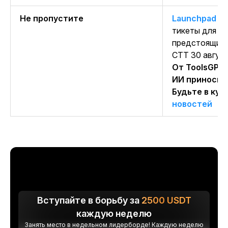
Не пропустите
Launchpad 3.
тикеты для ра
предстоящий 
CTT 30 авгус
От ToolsGPT
ИИ приносит
Будьте в кур
новостей
Вступайте в борьбу за
2500
USDT
каждую неделю
Занять место в недельном лидерборде! Каждую неделю