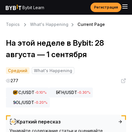
Bybit Learn
Регистрация
Topics
What's Happening
Current Page
На этой неделе в Bybit: 28
августа — 1 сентября
Средний
What's Happening
277
BTC
/USDT
ETH
/USDT
-0.10
%
-0.30
%
SOL
/USDT
-0.20
%
Краткий пересказ
Узнавайте содержание статьи и оценивайте