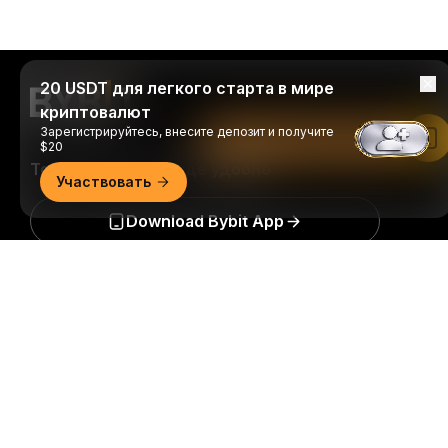
20 USDT для легкого старта в мире
криптовалют
Зарегистрируйтесь, внесите депозит и получите
Читать в приложении Bybit
$20
Торгуйте когда и где удобно
Участвовать
Download Bybit App
Подробно
Будьте первыми, кто получит важные инсайты и
анализ криптомира: подписаться на нашу
рассылку.
Все формы инвестиций сопряжены с
рисками, включая риск потери всей суммы
инвестиций. Такая деятельность подходит не для
всех.