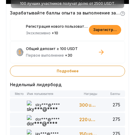
100 лучших участников получат долю от 2500 USDT.
Зарабатывайте баллы опыта за выполнение заданий
Регистрация нового пользователя
Зарегистрироваться
Эксклюзивно
+10
Общий депозит ≥ 100 USDT
Первое выполнение
+30
Подробнее
Недельный лидерборд
Место
Имя пользователя
Награды
Баллы
275
sky***@****
300
USDT
275
dor***@****
220
USDT
275
jay***@****
150
USDT