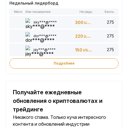
Недельный лидерборд
Место
Имя пользователя
Награды
Баллы
275
sky***@****
300
USDT
275
dor***@****
220
USDT
275
jay***@****
150
USDT
Подробнее
Получайте ежедневные
обновления о криптовалютах и
трейдинге
Никакого спама. Только куча интересного
контента и обновлений индустрии