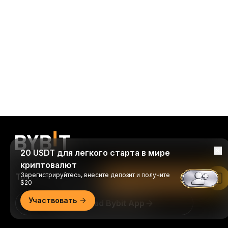
20 USDT для легкого старта в мире
криптовалют
Зарегистрируйтесь, внесите депозит и получите
Торгуйте когда и где удобно
Читать в приложении Bybit
$20
Участвовать
Download Bybit App