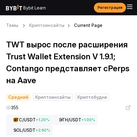
Bybit Learn
Регистрация
Темы
Криптоинсайты
Current Page
TWT вырос после расширения
Trust Wallet Extension V 1.9.1;
Contango представляет cPerps
на Aave
Средний
Криптоинсайты
Криптобудни
355
BTC
/USDT
ETH
/USDT
+
1.20
%
+
1.00
%
SOL
/USDT
+
2.60
%