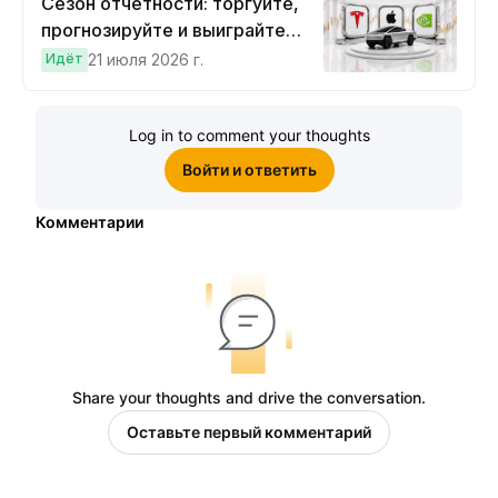
Сезон отчетности: торгуйте,
прогнозируйте и выиграйте
Cybertruck!
Идёт
21 июля 2026 г.
Log in to comment your thoughts
Войти и ответить
Комментарии
Share your thoughts and drive the conversation.
Оставьте первый комментарий