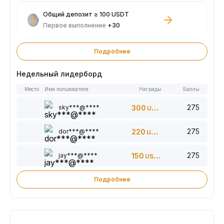
Общий депозит ≥ 100 USDT
Первое выполнение
+30
Подробнее
Недельный лидерборд
Место
Имя пользователя
Награды
Баллы
275
sky***@****
300
USDT
275
dor***@****
220
USDT
275
jay***@****
150
USDT
Подробнее