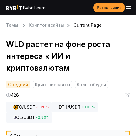
Bybit Learn
Регистрация
Темы
Криптоинсайты
Current Page
WLD растет на фоне роста
интереса к ИИ и
криптовалютам
Средний
Криптоинсайты
Криптобудни
428
BTC
/USDT
ETH
/USDT
-0.20
%
+
0.00
%
SOL
/USDT
+
2.80
%