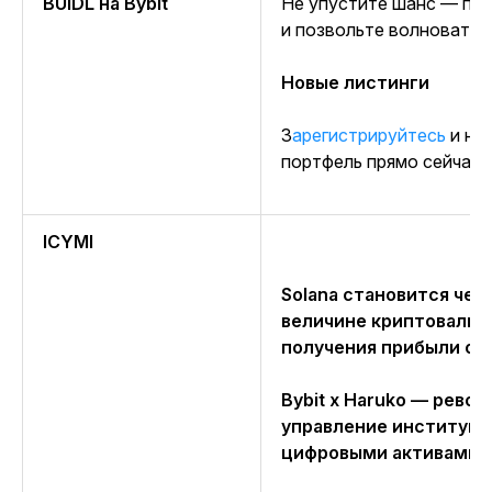
BUIDL на Bybit
Не упустите шанс — пу
и позвольте волноватьс
Новые листинги
Зарегистрируйтесь
и на
портфель прямо сейчас!
ICYMI
Solana становится чет
величине криптовалют
получения прибыли от
Bybit x Haruko — рево
управление институц
цифровыми активами