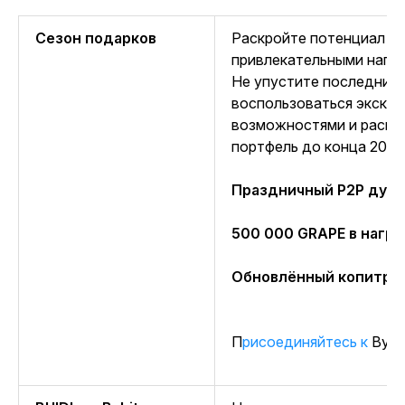
Сезон подарков
Раскройте потенциал св
привлекательными награ
Не упустите последний
воспользоваться экскл
возможностями и расши
портфель до конца 2023
Праздничный P2P дуэт
500 000 GRAPE в награ
Обновлённый копитрей
Присоединяйтесь к
Bybit