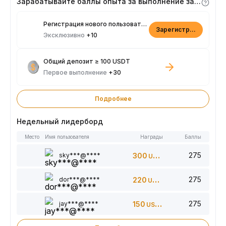
Зарабатывайте баллы опыта за выполнение заданий
Регистрация нового пользователя
Зарегистрироваться
Эксклюзивно
+10
Общий депозит ≥ 100 USDT
Первое выполнение
+30
Подробнее
Недельный лидерборд
Место
Имя пользователя
Награды
Баллы
275
sky***@****
300
USDT
275
dor***@****
220
USDT
275
jay***@****
150
USDT