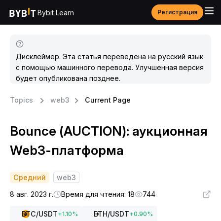
Bybit Learn
Регистрация
Дисклеймер. Эта статья переведена на русский язык
с помощью машинного перевода. Улучшенная версия
будет опубликована позднее.
Topics
web3
Current Page
Bounce (AUCTION): аукционная
Web3-платформа
Средний
web3
8 авг. 2023 г.
Время для чтения: 18
744
BTC
/USDT
ETH
/USDT
+
1.10
%
+
0.90
%