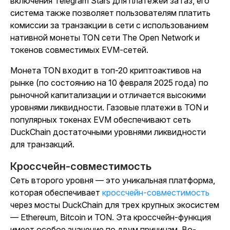
включения Telegram Stars для платежей за газ, его
система также позволяет пользователям платить
комиссии за транзакции в сети с использованием
нативной монеты TON сети The Open Network и
токенов совместимых EVM-сетей.
Монета TON входит в топ-20 криптоактивов на
рынке (по состоянию на 10 февраля 2025 года) по
рыночной капитализации и отличается высокими
уровнями ликвидности. Газовые платежи в TON и
популярных токенах EVM обеспечивают сеть
DuckChain достаточными уровнями ликвидности
для транзакций.
Кроссчейн-совместимость
Сеть второго уровня — это уникальная платформа,
которая обеспечивает
кроссчейн-совместимость
через мосты DuckChain для трех крупных экосистем
— Ethereum, Bitcoin и TON. Эта кроссчейн-функция
имеет особое значение по двум причинам. Во-