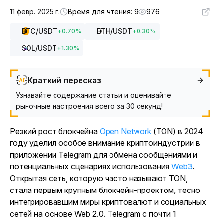
11 февр. 2025 г.
Время для чтения: 9
976
BTC
/USDT
ETH
/USDT
+
0.70
%
+
0.30
%
SOL
/USDT
+
1.30
%
Краткий пересказ
Узнавайте содержание статьи и оценивайте
рыночные настроения всего за 30 секунд!
Резкий рост
блокчейна
Open Network
(TON) в 2024
году уделил особое внимание криптоиндустрии в
приложении Telegram для обмена сообщениями и
потенциальных сценариях использования
Web3
.
Открытая сеть, которую часто называют TON,
стала первым крупным блокчейн-проектом, тесно
интегрировавшим миры криптовалют и социальных
сетей на основе Web 2.0. Telegram с почти 1