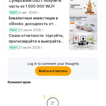
Суперсезон USD1: получите
часть из 1 000 000 WLFI
Идёт
4 авг. 2026 г.
Бивалютные инвестиции в
xStocks: доходность от
прогнозов
Идёт
23 июля 2026 г.
Сезон отчетности: торгуйте,
прогнозируйте и выиграйте
Cybertruck!
Идёт
21 июля 2026 г.
Log in to comment your thoughts
Войти и ответить
Комментарии