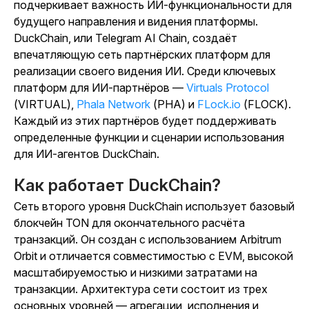
подчеркивает важность ИИ-функциональности для
будущего направления и видения платформы.
DuckChain, или Telegram AI Chain, создаёт
впечатляющую сеть партнёрских платформ для
реализации своего видения ИИ. Среди ключевых
платформ для ИИ-партнёров —
Virtuals Protocol
(VIRTUAL),
Phala Network
(PHA) и
FLock.io
(FLOCK).
Каждый из этих партнёров будет поддерживать
определенные функции и сценарии использования
для ИИ-агентов DuckChain.
Как работает DuckChain?
Сеть второго уровня DuckChain использует базовый
блокчейн TON для окончательного расчёта
транзакций. Он создан с использованием Arbitrum
Orbit и отличается совместимостью с EVM, высокой
масштабируемостью и низкими затратами на
транзакции. Архитектура сети состоит из трех
основных уровней — агрегации, исполнения и