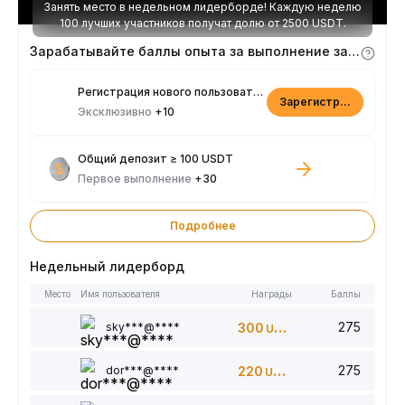
Занять место в недельном лидерборде! Каждую неделю
100 лучших участников получат долю от 2500 USDT.
Зарабатывайте баллы опыта за выполнение заданий
Регистрация нового пользователя
Зарегистрироваться
Эксклюзивно
+10
Общий депозит ≥ 100 USDT
Первое выполнение
+30
Подробнее
Недельный лидерборд
Место
Имя пользователя
Награды
Баллы
275
sky***@****
300
USDT
275
dor***@****
220
USDT