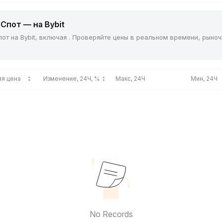
Спот — на Bybit
от на Bybit, включая . Проверяйте цены в реальном времени, рыно
я цена
Изменение, 24Ч, %
Макс, 24Ч
Мин, 24Ч
No Records