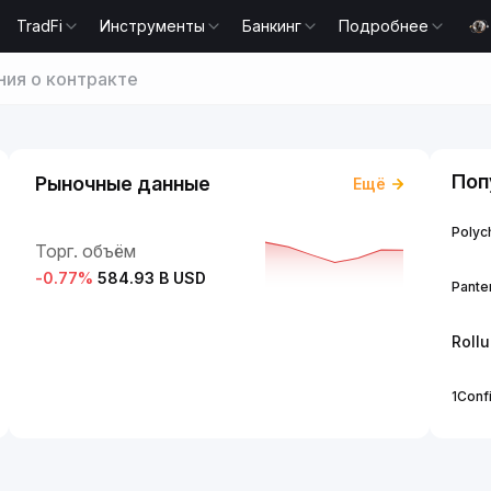
TradFi
Инструменты
Банкинг
Подробнее
ия о контракте
Поп
Рыночные данные
Ещё
Polych
Торг. объём
-0.77
%
584.93 B USD
Panter
Roll