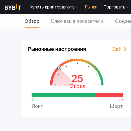
Купить криптовалюту
Рынки
Торговать
Обзор
Ключевые показатели
Сведен
Рыночные настроения
Ещё
25
Страх
71
29
Лонг
Шорт