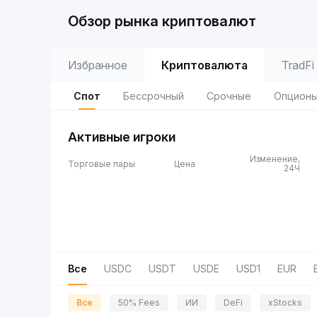
Обзор рынка криптовалют
Избранное
Криптовалюта
TradFi
Спот
Бессрочный
Срочные
Опцион
Активные игроки
Изменение,
Торговые пары
Цена
24Ч
Все
USDC
USDT
USDE
USD1
EUR
Все
50% Fees
ИИ
DeFi
xStocks