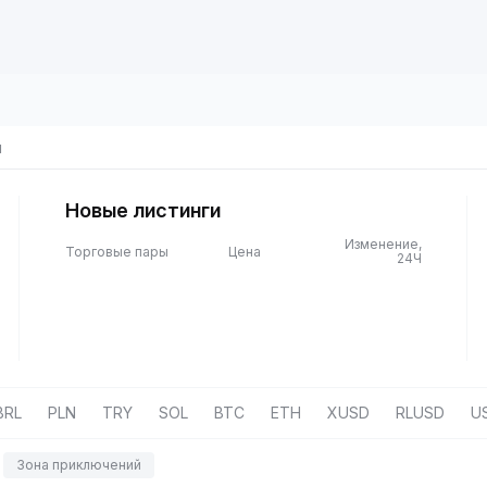
ы
Новые листинги
Изменение,
Торговые пары
Цена
24Ч
BRL
PLN
TRY
SOL
BTC
ETH
XUSD
RLUSD
U
Зона приключений