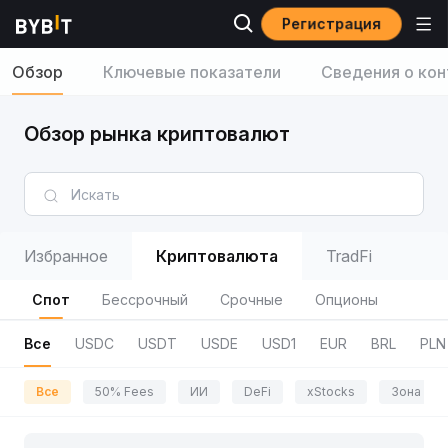
Регистрация
Обзор
Ключевые показатели
Сведения о кон
Обзор рынка криптовалют
Избранное
Криптовалюта
TradFi
Спот
Бессрочный
Срочные
Опционы
Все
USDC
USDT
USDE
USD1
EUR
BRL
PLN
Все
50% Fees
ИИ
DeFi
xStocks
Зона пр