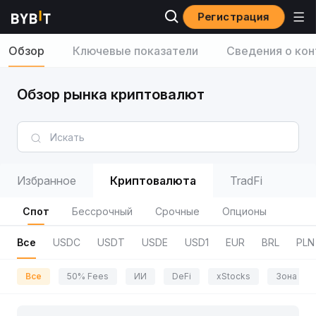
Регистрация
Обзор
Ключевые показатели
Сведения о кон
Обзор рынка криптовалют
Избранное
Криптовалюта
TradFi
Спот
Бессрочный
Срочные
Опционы
Все
USDC
USDT
USDE
USD1
EUR
BRL
PLN
Все
50% Fees
ИИ
DeFi
xStocks
Зона пр