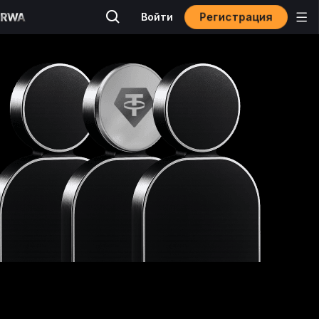
Регистрация
Войти
*9 заработал(а)
20.29 USDT
комиссионных.
*9 заработал(а)
20.54 USDT
комиссионных.
**8 заработал(а)
20.61 USDT
комиссионных.