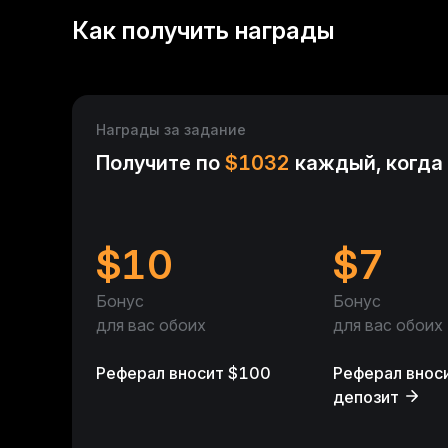
Как получить награды
Награды за задание
Получите по
$
1032
каждый, когда 
$
10
$
7
Бонус
Бонус
для вас обоих
для вас обоих
Реферал вносит $100
Реферал внос
депозит