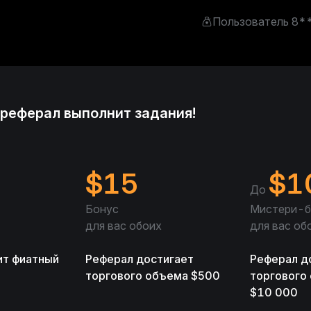
Пользователь 8*
Пользователь 5**
Пользователь 1**
реферал выполнит задания!
Пользователь 5**
Пользователь 4**
$
15
$
1
Пользователь 4**
До
Бонус
Мистери-б
Пользователь 1**
для вас обоих
для вас об
Пользователь 1**
ит фиатный
Реферал достигает
Реферал д
торгового объема $500
торгового
Пользователь 2*
$10 000