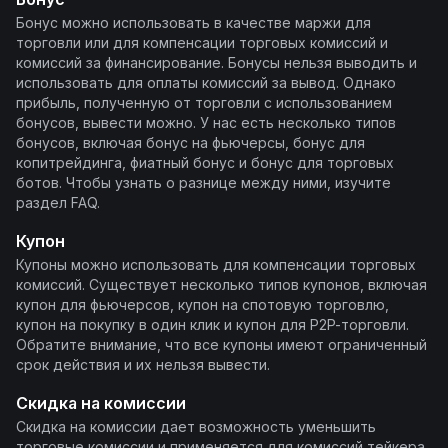
Бонус можно использовать в качестве маржи для
торговли или для компенсации торговых комиссий и
комиссий за финансирование. Бонусы нельзя выводить и
использовать для оплаты комиссий за вывод. Однако
прибыль, полученную от торговли с использованием
бонусов, вывести можно. У нас есть несколько типов
бонусов, включая бонус на фьючерсы, бонус для
копитрейдинга, фиатный бонус и бонус для торговых
ботов. Чтобы узнать о разнице между ними, изучите
раздел FAQ.
Купон
Купоны можно использовать для компенсации торговых
комиссий. Существует несколько типов купонов, включая
купон для фьючерсов, купон на спотовую торговлю,
купон на покупку в один клик и купон для P2P-торговли.
Обратите внимание, что все купоны имеют ограниченный
срок действия и их нельзя вывести.
Скидка на комиссии
Скидка на комиссии дает возможность уменьшить
торговые комиссии и применяется для комиссий тейкера