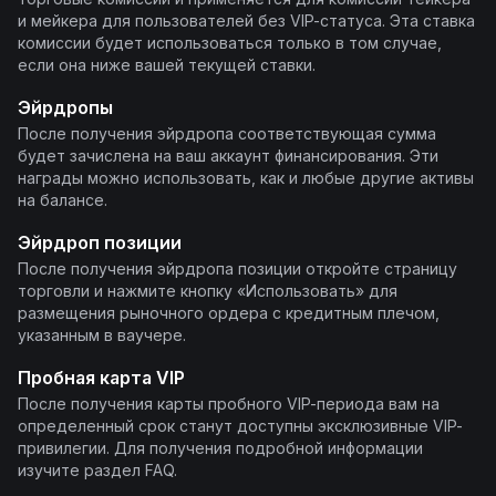
и мейкера для пользователей без VIP-статуса. Эта ставка
комиссии будет использоваться только в том случае,
если она ниже вашей текущей ставки.
Эйрдропы
После получения эйрдропа соответствующая сумма
будет зачислена на ваш аккаунт финансирования. Эти
награды можно использовать, как и любые другие активы
на балансе.
Эйрдроп позиции
После получения эйрдропа позиции откройте страницу
торговли и нажмите кнопку «Использовать» для
размещения рыночного ордера с кредитным плечом,
указанным в ваучере.
Пробная карта VIP
После получения карты пробного VIP-периода вам на
определенный срок станут доступны эксклюзивные VIP-
привилегии. Для получения подробной информации
изучите раздел FAQ.