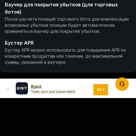
Ваучер для покрытия убытков (для торговых
ботов)
После расчёта позиций торгового бота для компенсации
возможных убытков позиции будет автоматически
применяться ваучер для покрытия убытков.
Бустер APR
Бустер APR можно использовать для повышения APR по
конкретным продуктам или токенам, до максимальной
суммы, указанной в ваучере.
Bybit
GET
Trade, Earn and Explore Web3!
© 2018-2026 Bybit.com. Все права защищены