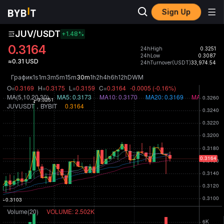
Sign Up
JUV/USDT
+1.48
%
0.3164
24hHigh
0.3251
24hLow
0.3087
≈0.31 USD
24hTurnover(USDT)
33,974.54
График
1s
1m
3m
5m
15m
30m
1h
2h
4h
6h
12h
D
W
M