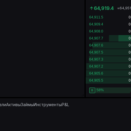
64,919.4
≈
64,951
вли
Активы
Займы
Инструменты
P&L