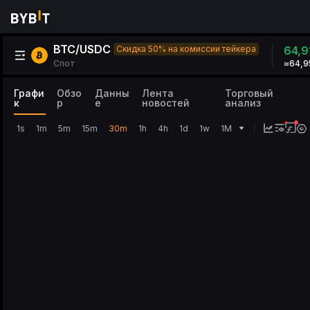
BTC/USDC
Скидка 50% на комиссии тейкера
64,9
Спот
≈64,9
Графи
Обзо
Данны
Лента
Торговый
к
р
е
новостей
анализ
1s
1m
5m
15m
30m
1h
4h
1d
1w
1M