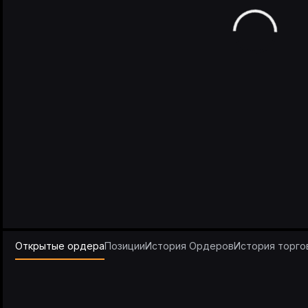
Открытые ордера
Позиции
История Ордеров
История торго