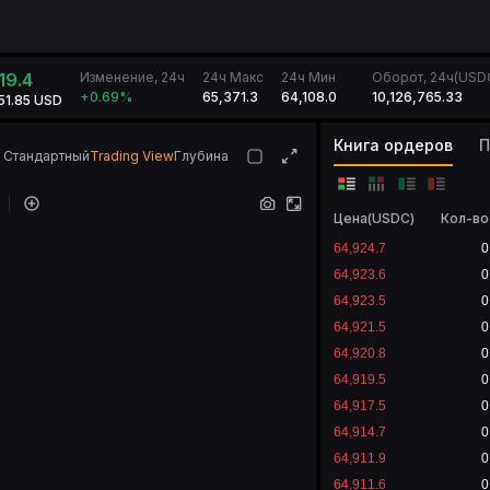
Изменение, 24ч
19.4
24ч Макс
24ч Мин
Оборот, 24ч(USD
65,371.3
64,108.0
10,126,765.33
+0.69
%
51.85 USD
Книга ордеров
Стандартный
Trading View
Глубина
Цена
(
USDC
)
Кол-во