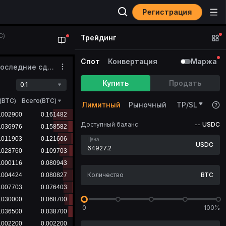
Регистрация
C)
Трейдинг
Спот
Конвертация
Маржа
Последние сделки
Купить
Продать
0.1
(
BTC
)
Всего(BTC)
Лимитный
Рыночный
TP/SL
Доступный баланс
--
USDC
Цена
USDC
BTC
0
100%