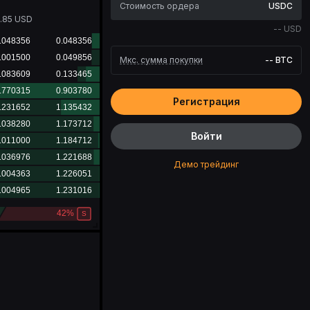
USDC
.85
USD
--
USD
Мкс. сумма покупки
--
BTC
Регистрация
Войти
Демо трейдинг