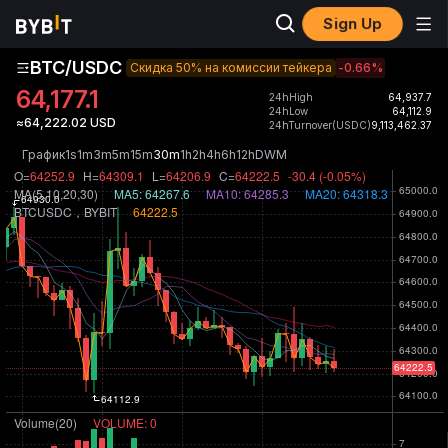
Sign Up
BTC/USDC
Скидка 50% на комиссии тейкера
-0.66
%
64,177.1
24hHigh
64,937.7
24hLow
64,112.9
≈64,222.02 USD
24hTurnover(USDC)
9,113,462.37
График
1s
1m
3m
5m
15m
30m
1h
2h
4h
6h
12h
D
W
M